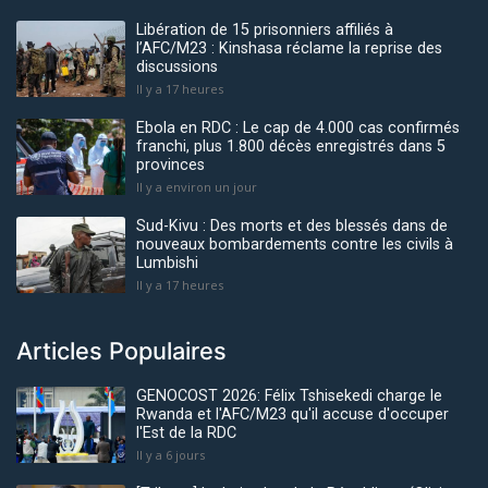
Libération de 15 prisonniers affiliés à
l’AFC/M23 : Kinshasa réclame la reprise des
discussions
Il y a 17 heures
Ebola en RDC : Le cap de 4.000 cas confirmés
franchi, plus 1.800 décès enregistrés dans 5
provinces
Il y a environ un jour
Sud-Kivu : Des morts et des blessés dans de
nouveaux bombardements contre les civils à
Lumbishi
Il y a 17 heures
Articles Populaires
GENOCOST 2026: Félix Tshisekedi charge le
Rwanda et l'AFC/M23 qu'il accuse d'occuper
l'Est de la RDC
Il y a 6 jours