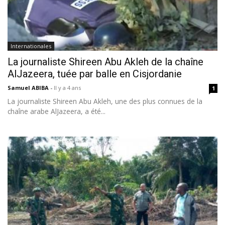
Internationales
La journaliste Shireen Abu Akleh de la chaîne
AlJazeera, tuée par balle en Cisjordanie
Samuel ABIBA
-
Il y a 4 ans
1
La journaliste Shireen Abu Akleh, une des plus connues de la
chaîne arabe AlJazeera, a été...