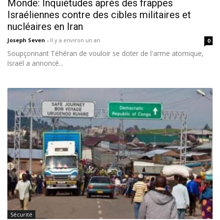
Monde: Inquiétudes après des frappes
Israéliennes contre des cibles militaires et
nucléaires en Iran
Joseph Seven
-
Il y a environ un an
0
Soupçonnant Téhéran de vouloir se doter de l'arme atomique,
Israël a annoncé...
Sécurité