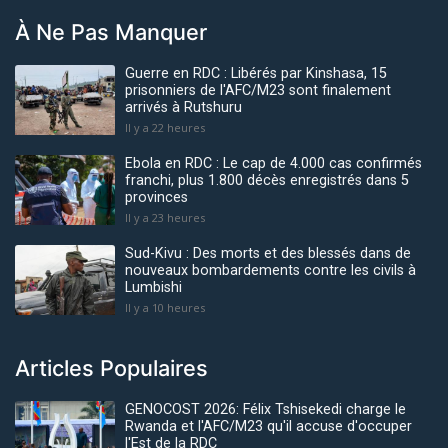
À Ne Pas Manquer
Guerre en RDC : Libérés par Kinshasa, 15
prisonniers de l'AFC/M23 sont finalement
arrivés à Rutshuru
Il y a 22 heures
Ebola en RDC : Le cap de 4.000 cas confirmés
franchi, plus 1.800 décès enregistrés dans 5
provinces
Il y a 23 heures
Sud-Kivu : Des morts et des blessés dans de
nouveaux bombardements contre les civils à
Lumbishi
Il y a 10 heures
Articles Populaires
GENOCOST 2026: Félix Tshisekedi charge le
Rwanda et l'AFC/M23 qu'il accuse d'occuper
l'Est de la RDC