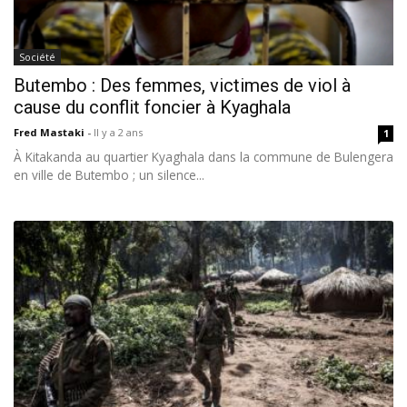
Société
Butembo : Des femmes, victimes de viol à
cause du conflit foncier à Kyaghala
Fred Mastaki
-
Il y a 2 ans
1
À Kitakanda au quartier Kyaghala dans la commune de Bulengera
en ville de Butembo ; un silence...