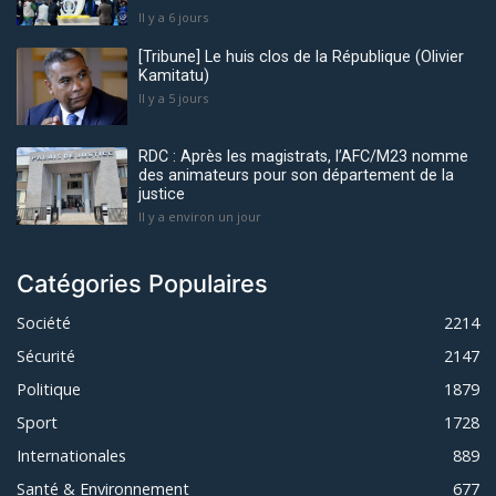
Il y a 6 jours
[Tribune] Le huis clos de la République (Olivier
Kamitatu)
Il y a 5 jours
RDC : Après les magistrats, l’AFC/M23 nomme
des animateurs pour son département de la
justice
Il y a environ un jour
Catégories Populaires
Société
2214
Sécurité
2147
Politique
1879
Sport
1728
Internationales
889
Santé & Environnement
677