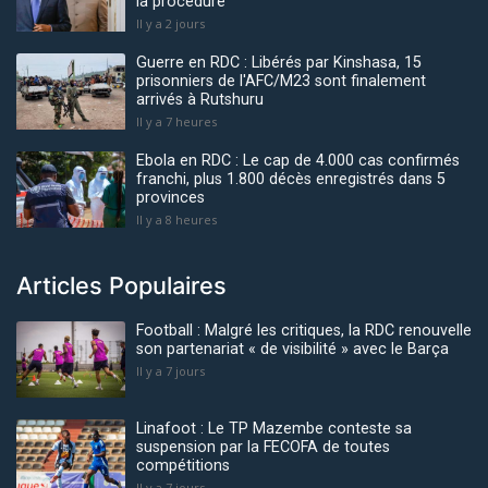
la procédure
Il y a 2 jours
Guerre en RDC : Libérés par Kinshasa, 15
prisonniers de l'AFC/M23 sont finalement
arrivés à Rutshuru
Il y a 7 heures
Ebola en RDC : Le cap de 4.000 cas confirmés
franchi, plus 1.800 décès enregistrés dans 5
provinces
Il y a 8 heures
Articles Populaires
Football : Malgré les critiques, la RDC renouvelle
son partenariat « de visibilité » avec le Barça
Il y a 7 jours
Linafoot : Le TP Mazembe conteste sa
suspension par la FECOFA de toutes
compétitions
Il y a 7 jours