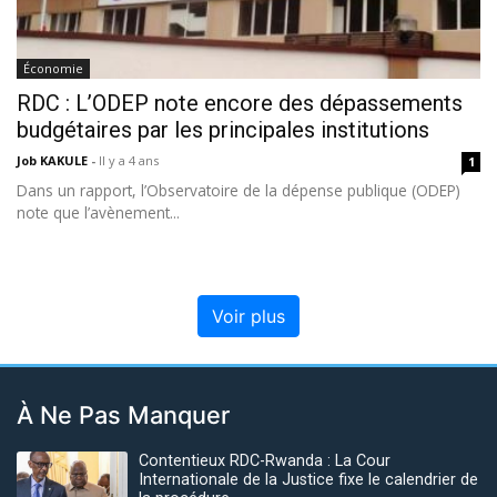
Économie
RDC : L’ODEP note encore des dépassements
budgétaires par les principales institutions
Job KAKULE
-
Il y a 4 ans
1
Dans un rapport, l’Observatoire de la dépense publique (ODEP)
note que l’avènement...
Voir plus
À Ne Pas Manquer
Contentieux RDC-Rwanda : La Cour
Internationale de la Justice fixe le calendrier de