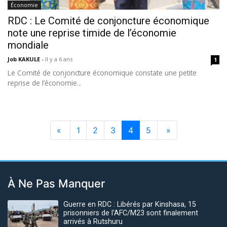
Économie
RDC : Le Comité de conjoncture économique
note une reprise timide de l’économie
mondiale
Job KAKULE
-
Il y a 6 ans
1
Le Comité de conjoncture économique constate une petite
reprise de l’économie...
«
1
2
3
4
5
»
À Ne Pas Manquer
Guerre en RDC : Libérés par Kinshasa, 15
prisonniers de l'AFC/M23 sont finalement
arrivés à Rutshuru