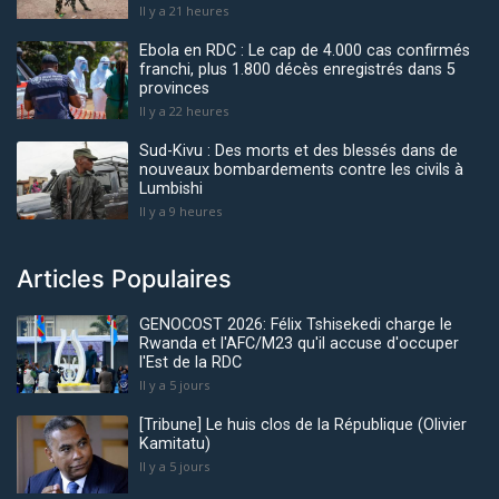
Il y a 21 heures
Ebola en RDC : Le cap de 4.000 cas confirmés
franchi, plus 1.800 décès enregistrés dans 5
provinces
Il y a 22 heures
Sud-Kivu : Des morts et des blessés dans de
nouveaux bombardements contre les civils à
Lumbishi
Il y a 9 heures
Articles Populaires
GENOCOST 2026: Félix Tshisekedi charge le
Rwanda et l'AFC/M23 qu'il accuse d'occuper
l'Est de la RDC
Il y a 5 jours
[Tribune] Le huis clos de la République (Olivier
Kamitatu)
Il y a 5 jours