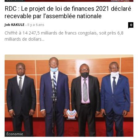
RDC : Le projet de loi de finances 2021 déclaré
recevable par l’assemblée nationale
Job KAKULE
-
Il y a 6 ans
0
Chiffré à 14 247,5 milliards de francs congolais, soit près 6,8
milliards de dollars...
Économie