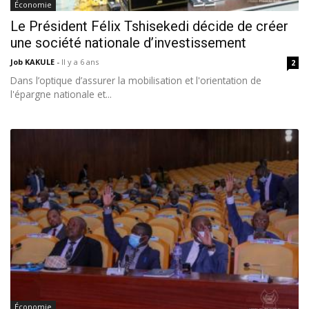
Économie
Le Président Félix Tshisekedi décide de créer
une société nationale d’investissement
Job KAKULE
-
Il y a 6 ans
2
Dans l’optique d’assurer la mobilisation et l'orientation de
l'épargne nationale et...
Économie