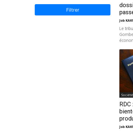
doss
Filtrer
pass
Job KA
Le tri
Gombe 
économ
Société
RDC 
bient
prod
Job KA