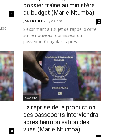
dossier traîne au ministère
du budget (Marie Ntumba)
1
Job KAKULE
-
Il y a 6 ans
2
oupe
S’exprimant au sujet de l'appel d'offre
sur le nouveau fournisseur du
passeport Congolais, après...
Société
La reprise de la production
des passeports interviendra
après harmonisation des
vues (Marie Ntumba)
0