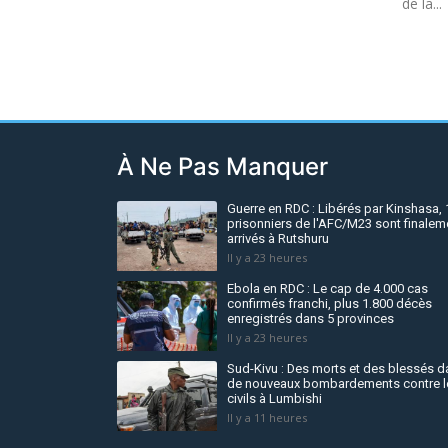
de la...
À Ne Pas Manquer
Guerre en RDC : Libérés par Kinshasa, 
prisonniers de l'AFC/M23 sont finalem
arrivés à Rutshuru
Il y a 23 heures
Ebola en RDC : Le cap de 4.000 cas
confirmés franchi, plus 1.800 décès
enregistrés dans 5 provinces
Il y a 23 heures
Sud-Kivu : Des morts et des blessés 
de nouveaux bombardements contre l
civils à Lumbishi
Il y a 11 heures