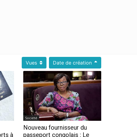
Vues
Date de création
Société
Nouveau fournisseur du
rts à
passeport congolais : Le