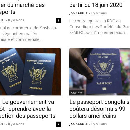
ier du marché des
partir du 18 juin 2020
eports
Job KAKULE
-
Il y a 6 ans
KULE
-
Il y a 6 ans
2
Le contrat qui liait la RDC au
Consortium des Sociétés du Gr
bunal de commerce de Kinshasa-
SEMLEX pour l’implémentation...
siégeant en matière
ique et commerciale,...
Société
: Le gouvernement va
Le passeport congolais
ôt reprendre avec la
coûtera désormais 99
uction des passeports
dollars américains
KULE
-
Il y a 6 ans
Job KAKULE
-
Il y a 6 ans
2