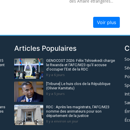
des Affaire étrangères...
Voir plus
Articles Populaires
C
So
15
GENOCOST 2026: Félix Tshisekedi charge
ent
le Rwanda et l'AFC/M23 qu'il accuse
Sé
d'occuper l'Est de la RDC
Il y a 6 jours
Po
[Tribune] Le huis clos de la République
Sp
(Olivier Kamitatu)
In
Il y a 5 jours
Sa
dans
RDC : Après les magistrats, l’AFC/M23
Ém
es
nomme des animateurs pour son
département de la justice
Éc
Il y a environ un jour