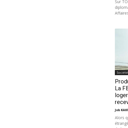
Sur TO
diploma
Affaire
Société
Produ
La F
loger
recev
Job KA
Alors q
étrangè