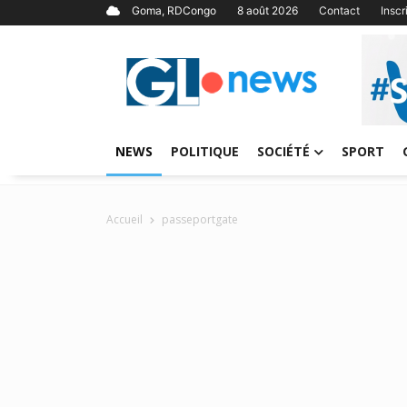
Goma, RDCongo
8 août 2026
Contact
Insc
NEWS
POLITIQUE
SOCIÉTÉ
SPORT
Accueil
passeportgate