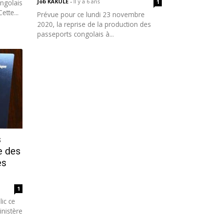
Job KAKULE
-
Il y a 6 ans
ngolais
1
ette...
Prévue pour ce lundi 23 novembre
2020, la reprise de la production des
passeports congolais à...
s
e des
es
1
ic ce
nistère