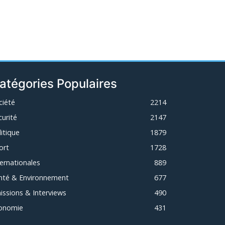
atégories Populaires
ciété
2214
curité
2147
litique
1879
ort
1728
ternationales
889
nté & Environnement
677
issions & Interviews
490
onomie
431