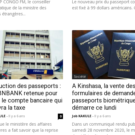
P CONGO FM, le conseiller
Le nouveau prix du passeport co
tique de la ministre des
est fixé à 99 dollars américains. C
s étrangères...
Société
ction des passeports :
A Kinshasa, la vente de
BNBANK retenue pour
formulaires de demand
 le compte bancaire qui
passeports biométriqu
ra la taxe
démarre ce lundi
KULE
-
Il y a 6 ans
Job KAKULE
-
Il y a 6 ans
0
ue le ministère des affaires
Dans un communiqué rendu publ
res a fait savoir que la reprise
samedi 28 novembre 2020, le mi