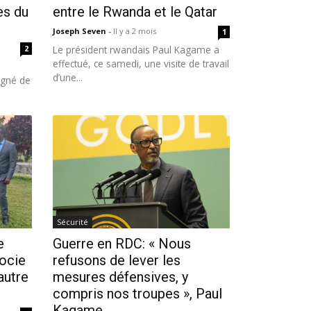
es du
entre le Rwanda et le Qatar
Joseph Seven
-
Il y a 2 mois
1
2
Le président rwandais Paul Kagame a
effectué, ce samedi, une visite de travail
d’une...
gné de
Sécurité
e
Guerre en RDC: « Nous
socie
refusons de lever les
autre
mesures défensives, y
compris nos troupes », Paul
Kagame