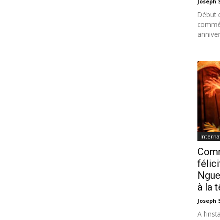
Joseph
Début c
commé
anniver
Interna
Comm
félic
Ngue
à la 
Joseph
A l’ins