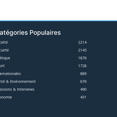
atégories Populaires
ciété
2214
curité
2145
litique
1876
ort
1728
ternationales
889
nté & Environnement
676
issions & Interviews
490
onomie
431