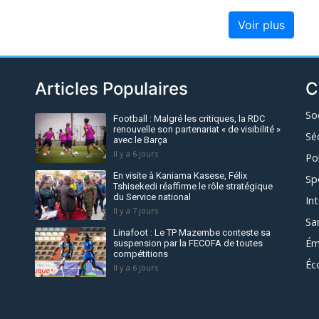
Voir plus
Articles Populaires
C
So
Football : Malgré les critiques, la RDC
renouvelle son partenariat « de visibilité »
Sé
avec le Barça
Il y a 6 jours
Po
En visite à Kaniama Kasese, Félix
Sp
Tshisekedi réaffirme le rôle stratégique
du Service national
In
Il y a 7 jours
Sa
Linafoot : Le TP Mazembe conteste sa
Ém
suspension par la FECOFA de toutes
compétitions
Éc
Il y a 6 jours