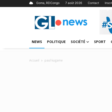
Goma, RDCongo
7 août 2026
Contact
Insc
NEWS
POLITIQUE
SOCIÉTÉ
SPORT
Accueil
paul kagame