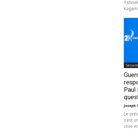
Tshisek
Kagame
Sécurit
Guerr
respo
Paul
ques
Joseph
Le pré
s’est u
crise en