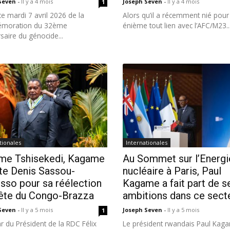
 Seven
-
Il y a 4 mois
Joseph Seven
-
Il y a 4 mois
1
e mardi 7 avril 2026 de la
Alors qu’il a récemment nié pour
moration du 32ème
énième tout lien avec l’AFC/M23..
saire du génocide...
tionales
Internationales
e Tshisekedi, Kagame
Au Sommet sur l’Energi
ite Denis Sassou-
nucléaire à Paris, Paul
sso pour sa réélection
Kagame a fait part de s
tête du Congo-Brazza
ambitions dans ce sect
 Seven
-
Il y a 5 mois
Joseph Seven
-
Il y a 5 mois
1
tar du Président de la RDC Félix
Le président rwandais Paul Kag