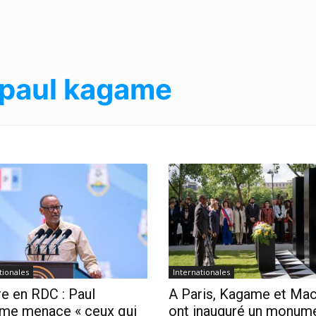
paul kagame
tionales
Internationales
e en RDC : Paul
A Paris, Kagame et Ma
me menace « ceux qui
ont inauguré un monum