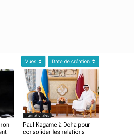
Vues
Date de création
Internationales
cron
Paul Kagame à Doha pour
ent
consolider les relations