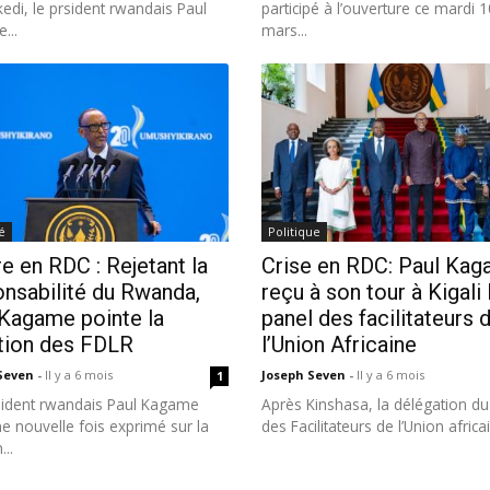
edi, le prsident rwandais Paul
participé à l’ouverture ce mardi 1
...
mars...
é
Politique
e en RDC : Rejetant la
Crise en RDC: Paul Kag
nsabilité du Rwanda,
reçu à son tour à Kigali 
 Kagame pointe la
panel des facilitateurs 
tion des FDLR
l’Union Africaine
 Seven
-
Il y a 6 mois
Joseph Seven
-
Il y a 6 mois
1
sident rwandais Paul Kagame
Après Kinshasa, la délégation du
ne nouvelle fois exprimé sur la
des Facilitateurs de l’Union africai
...