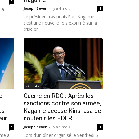
1
Joseph Seven
-
Il y a 4 mois
 la
1
.
Le président rwandais Paul Kagame
s’est une nouvelle fois exprimé sur la
crise en...
Sécurité
e
Guerre en RDC : Après les
sanctions contre son armée,
es
Kagame accuse Kinshasa de
eur
soutenir les FDLR
Joseph Seven
-
Il y a 5 mois
1
1
ame a
Lors d’un dîner organisé le vendredi 6