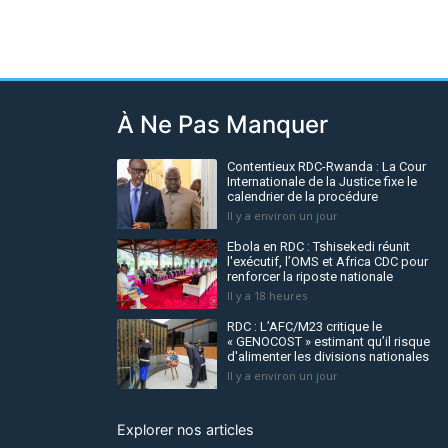
À Ne Pas Manquer
Contentieux RDC-Rwanda : La Cour
Internationale de la Justice fixe le
calendrier de la procédure
Il y a environ un jour
Ebola en RDC : Tshisekedi réunit
l'exécutif, l’OMS et Africa CDC pour
renforcer la riposte nationale
Il y a 18 heures
RDC : L’AFC/M23 critique le
« GENOCOST » estimant qu’il risque
d'alimenter les divisions nationales
Il y a environ un jour
Explorer nos articles