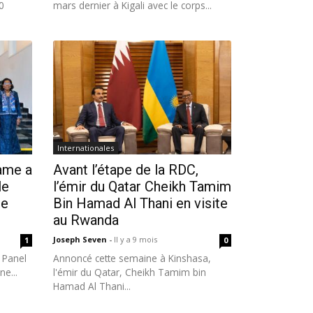
0
mars dernier à Kigali avec le corps...
Internationales
ame a
Avant l’étape de la RDC,
le
l’émir du Qatar Cheikh Tamim
de
Bin Hamad Al Thani en visite
au Rwanda
Joseph Seven
-
Il y a 9 mois
1
0
 Panel
Annoncé cette semaine à Kinshasa,
ne...
l'émir du Qatar, Cheikh Tamim bin
Hamad Al Thani...