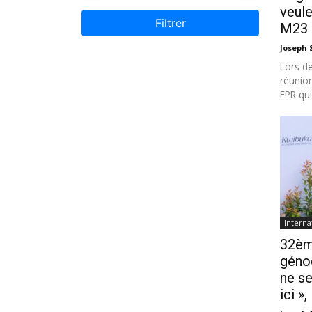
veule
Filtrer
M23 »
Joseph
Lors de
réunion
FPR qui.
Interna
32èm
génoc
ne se
ici »