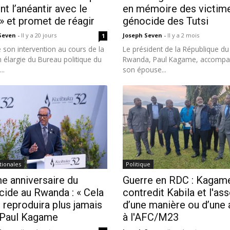
nt l’anéantir avec le
en mémoire des victim
 et promet de réagir
génocide des Tutsi
 Seven
-
Il y a 20 jours
Joseph Seven
-
Il y a 2 mois
1
 son intervention au cours de la
Le président de la République du
 élargie du Bureau politique du
Rwanda, Paul Kagame, accompa
..
son épouse...
tionales
Politique
e anniversaire du
Guerre en RDC : Kagam
ide au Rwanda : « Cela
contredit Kabila et l'as
 reproduira plus jamais
d’une manière ou d’une 
, Paul Kagame
à l'AFC/M23