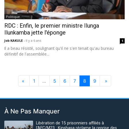
Politique
RDC : Enfin, le premier ministre Ilunga
Ilunkamba jette l'éponge
Job KAKULE
-
Il y a 6 ans
1
Il a beau résisté, soulignant qu'il ne s'en tenait qu'au bureau
définitif de l'assemblée...
«
1
…
5
6
7
8
9
»
À Ne Pas Manquer
Libération de 15 prisonniers affiliés à
l’AFC/M23 : Kinshasa réclame la reprise des