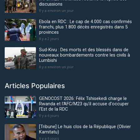
discussions
Il y a environ un jour
Ebola en RDC : Le cap de 4.000 cas confirmés
franchi, plus 1.800 décès enregistrés dans 5
provinces
Il y a 2 jours
Sud-Kivu : Des morts et des blessés dans de
nouveaux bombardements contre les civils à
Lumbishi
Il y a environ un jour
Articles Populaires
GENOCOST 2026: Félix Tshisekedi charge le
Rwanda et l'AFC/M23 qu'il accuse d'occuper
l'Est de la RDC
Il y a 6 jours
[Tribune] Le huis clos de la République (Olivier
Kamitatu)
Il y a 6 jours