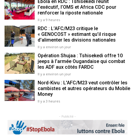
Ebola en RDC : Tshisekedi réunit
l'exécutif, l’OMS et Africa CDC pour
renforcer la riposte nationale
Il y a 9 heures
RDC : L’AFC/M23 critique le
« GENOCOST » estimant qu’il risque
d'alimenter les divisions nationales
Il y a environ un jour
Opération Shujaa : Tshisekedi offre 10
jeeps à l’armée Ougandaise qui combat
les ADF aux côtés FARDC
Il y a environ un jour
Nord-Kivu : L'AFC/M23 veut contrôler les
cambistes et autres opérateurs du Mobile
Money
Il y a 3 heures
- Publicité -
Previous
Next