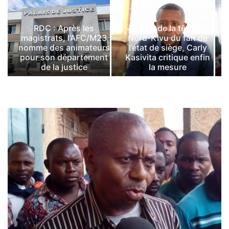
RDC : Après les
Ecarté de la tête du
magistrats, l’AFC/M23
Nord-Kivu du fait de
nomme des animateurs
l’état de siège, Carly
pour son département
Kasivita critique enfin
de la justice
la mesure