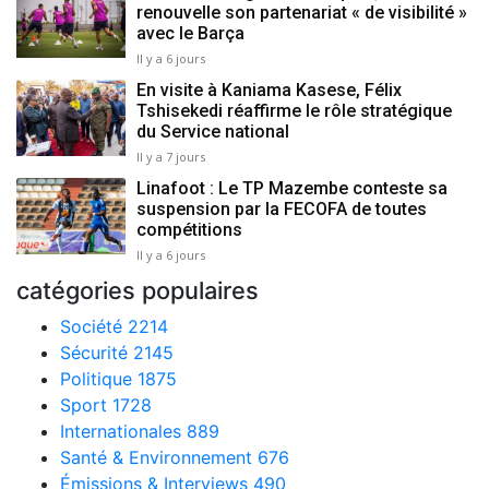
renouvelle son partenariat « de visibilité »
avec le Barça
Il y a 6 jours
En visite à Kaniama Kasese, Félix
Tshisekedi réaffirme le rôle stratégique
du Service national
Il y a 7 jours
Linafoot : Le TP Mazembe conteste sa
suspension par la FECOFA de toutes
compétitions
Il y a 6 jours
catégories populaires
Société
2214
Sécurité
2145
Politique
1875
Sport
1728
Internationales
889
Santé & Environnement
676
Émissions & Interviews
490