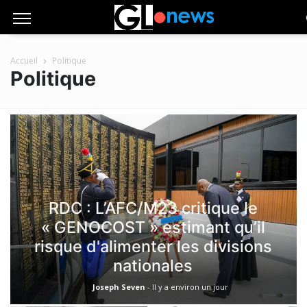
Accueil
Politique
Politique
RDC : L’AFC/M23 critique le
« GENOCOST » estimant qu’il
risque d'alimenter les divisions
nationales
Joseph Seven
-
Il y a environ un jour