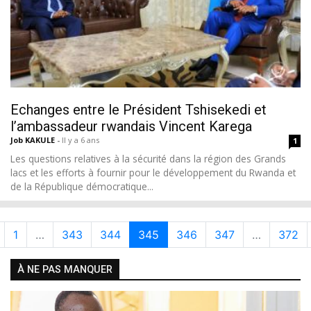
Echanges entre le Président Tshisekedi et
l’ambassadeur rwandais Vincent Karega
Job KAKULE
-
Il y a 6 ans
1
Les questions relatives à la sécurité dans la région des Grands
lacs et les efforts à fournir pour le développement du Rwanda et
de la République démocratique...
1
…
343
344
345
346
347
…
372
À NE PAS MANQUER