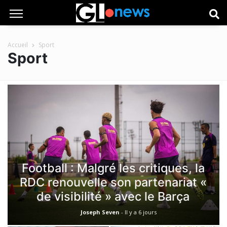
Accueil
Sport
Sport
Football : Malgré les critiques, la
RDC renouvelle son partenariat «
de visibilité » avec le Barça
Joseph Seven
-
Il y a 6 jours