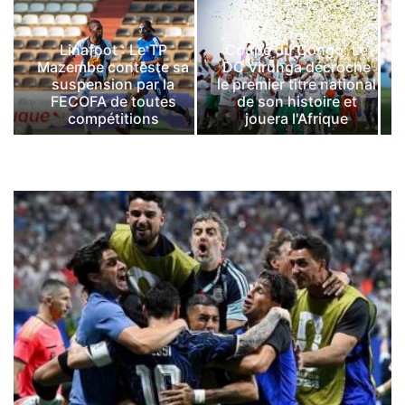
Linafoot : Le TP
Coupe du Congo: Le
Mazembe conteste sa
DC Virunga décroche
suspension par la
le premier titre national
FECOFA de toutes
de son histoire et
compétitions
jouera l'Afrique