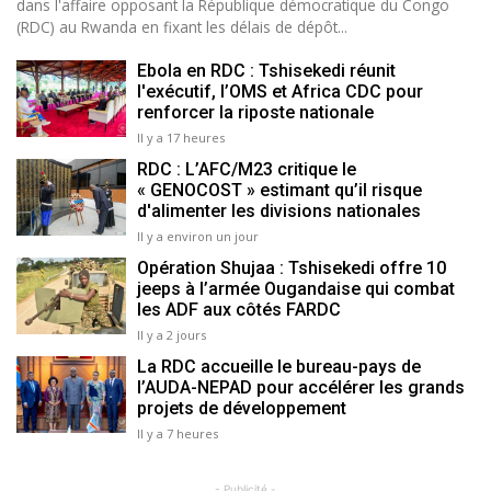
dans l'affaire opposant la République démocratique du Congo
(RDC) au Rwanda en fixant les délais de dépôt...
Ebola en RDC : Tshisekedi réunit
l'exécutif, l’OMS et Africa CDC pour
renforcer la riposte nationale
Il y a 17 heures
RDC : L’AFC/M23 critique le
« GENOCOST » estimant qu’il risque
d'alimenter les divisions nationales
Il y a environ un jour
Opération Shujaa : Tshisekedi offre 10
jeeps à l’armée Ougandaise qui combat
les ADF aux côtés FARDC
Il y a 2 jours
La RDC accueille le bureau-pays de
l’AUDA-NEPAD pour accélérer les grands
projets de développement
Il y a 7 heures
- Publicité -