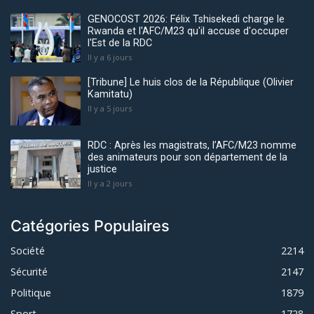
GENOCOST 2026: Félix Tshisekedi charge le
Rwanda et l'AFC/M23 qu'il accuse d'occuper
l'Est de la RDC
Il y a 6 jours
[Tribune] Le huis clos de la République (Olivier
Kamitatu)
Il y a 5 jours
RDC : Après les magistrats, l’AFC/M23 nomme
des animateurs pour son département de la
justice
Il y a 2 jours
Catégories Populaires
Société
2214
Sécurité
2147
Politique
1879
Sport
1728