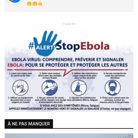
👏👏🤙
- Publicité -
Previous
Next
À NE PAS MANQUER