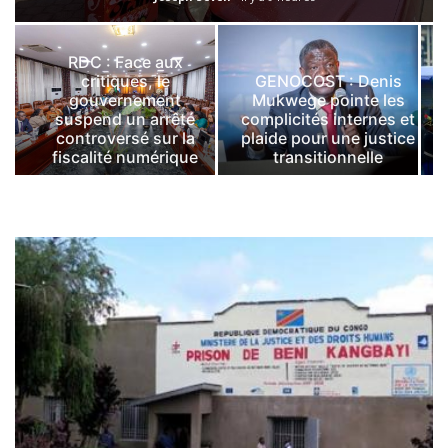
RDC : Face aux
critiques, le
GENOCOST : Denis
gouvernement
Mukwege pointe les
suspend un arrêté
complicités internes et
controversé sur la
plaide pour une justice
fiscalité numérique
transitionnelle