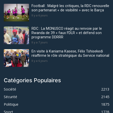
Football : Malgré les critiques, la RDC renouvelle
son partenariat « de visibilité » avec le Barça
Il y a 6 jours
RDC : La MONUSCO réagit au renvoie par le
Rwanda de 39 « faux FDLR » et défend son
programme DDRRR
Il y a 7 jours
En visite à Kaniama Kasese, Félix Tshisekedi
réaffirme le rôle stratégique du Service national
Il y a 6 jours
Catégories Populaires
Société
2213
Sécurité
2145
Politique
1875
Sport
1728