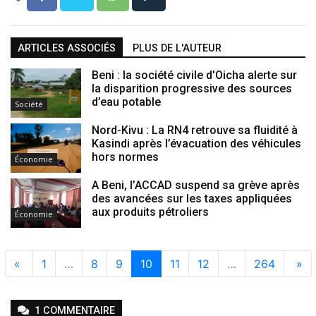
ARTICLES ASSOCIÉS
PLUS DE L'AUTEUR
Beni : la société civile d'Oicha alerte sur
la disparition progressive des sources
d’eau potable
Société
Nord-Kivu : La RN4 retrouve sa fluidité à
Kasindi après l’évacuation des véhicules
hors normes
Économie
A Beni, l’ACCAD suspend sa grève après
des avancées sur les taxes appliquées
aux produits pétroliers
Économie
«
1
…
8
9
10
11
12
…
264
»
1
COMMENTAIRE