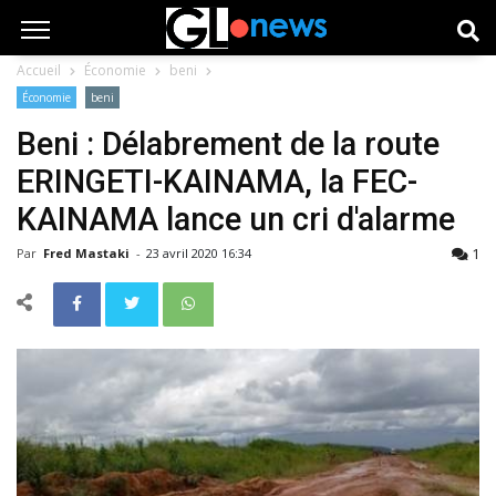
Accueil
Économie
beni
Économie
beni
Beni : Délabrement de la route
ERINGETI-KAINAMA, la FEC-
KAINAMA lance un cri d'alarme
1
Par
Fred Mastaki
-
23 avril 2020 16:34