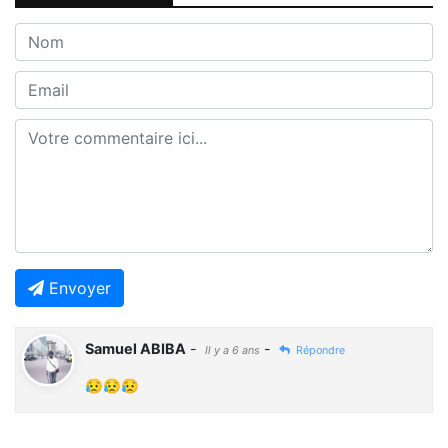
Envoyer
Samuel ABIBA
-
-
Il y a 6 ans
Répondre
😥😥😥