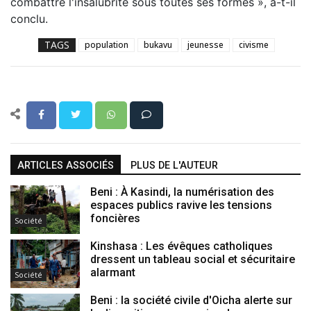
combattre l'insalubrité sous toutes ses formes », a-t-il
conclu.
TAGS
population
bukavu
jeunesse
civisme
ARTICLES ASSOCIÉS
PLUS DE L'AUTEUR
Beni : À Kasindi, la numérisation des
espaces publics ravive les tensions
foncières
Société
Kinshasa : Les évêques catholiques
dressent un tableau social et sécuritaire
alarmant
Société
Beni : la société civile d'Oicha alerte sur