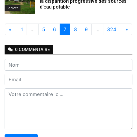
la disparition progressive des sources
d’eau potable
Société
«
1
…
5
6
7
8
9
…
324
»
0
COMMENTAIRE