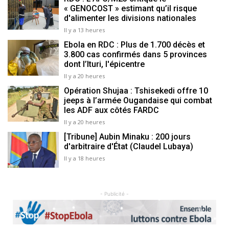
« GENOCOST » estimant qu’il risque
d'alimenter les divisions nationales
Il y a 13 heures
Ebola en RDC : Plus de 1.700 décès et
3.800 cas confirmés dans 5 provinces
dont l’Ituri, l'épicentre
Il y a 20 heures
Opération Shujaa : Tshisekedi offre 10
jeeps à l’armée Ougandaise qui combat
les ADF aux côtés FARDC
Il y a 20 heures
[Tribune] Aubin Minaku : 200 jours
d'arbitraire d'État (Claudel Lubaya)
Il y a 18 heures
- Publicité -
Previous
Next