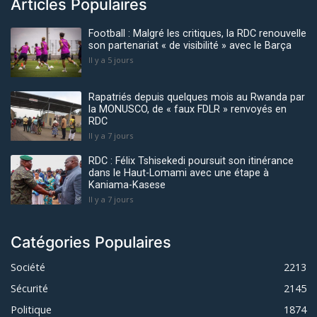
Articles Populaires
Football : Malgré les critiques, la RDC renouvelle
son partenariat « de visibilité » avec le Barça
Il y a 5 jours
Rapatriés depuis quelques mois au Rwanda par
la MONUSCO, de « faux FDLR » renvoyés en
RDC
Il y a 7 jours
RDC : Félix Tshisekedi poursuit son itinérance
dans le Haut-Lomami avec une étape à
Kaniama-Kasese
Il y a 7 jours
Catégories Populaires
Société
2213
Sécurité
2145
Politique
1874