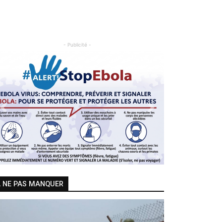
- Publicité -
Previous
Next
 NE PAS MANQUER