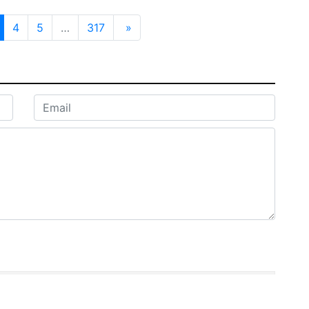
4
5
…
317
»