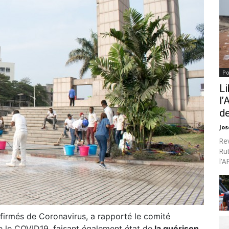
Po
Li
l’
de
Jo
Re
Ru
l’
irmés de Coronavirus, a rapporté le comité
re le COVID19, faisant également état de
la guérison