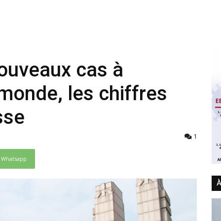
nouveaux cas à
monde, les chiffres
sse
1
Whatsapp
À