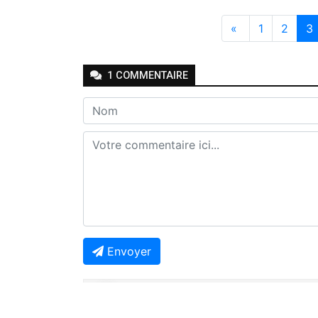
«
1
2
3
1
COMMENTAIRE
Envoyer
Job KAKULE
-
-
Il y a 6 ans
Répondre