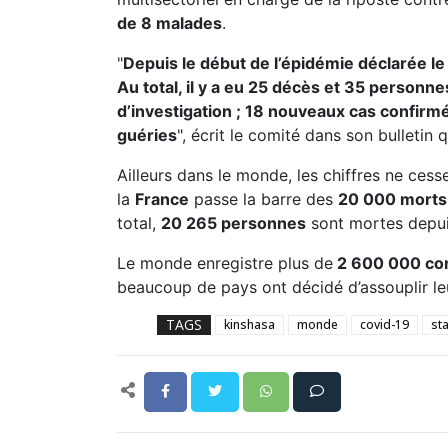
de 8 malades
.
"
Depuis le début de l’épidémie déclarée l
Au total, il y a eu 25 décès et 35 personn
d’investigation ; 18 nouveaux cas confirm
guéries
", écrit le comité dans son bulletin 
Ailleurs dans le monde, les chiffres ne ces
la
France
passe la barre des
20 000 morts
total,
20 265 personnes
sont mortes depui
Le monde enregistre plus de
2 600 000 co
beaucoup de pays ont décidé d’assouplir l
TAGS
kinshasa
monde
covid-19
st