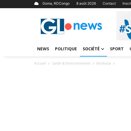
Goma, RDCongo
8 août 2026
Contact
Insc
NEWS
POLITIQUE
SOCIÉTÉ
SPORT
Accueil
Santé & Environnement
kinshasa