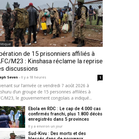
litique
bération de 15 prisonniers affiliés à
AFC/M23 : Kinshasa réclame la reprise
s discussions
seph Seven
-
Il y a 18 heures
1
venant sur l’arrivée ce vendredi 7 août 2026 à
tshuru d’un groupe de 15 personnes affilées à
AFC/M23, le gouvernement congolais a indiqué...
Ebola en RDC : Le cap de 4.000 cas
confirmés franchi, plus 1.800 décès
enregistrés dans 5 provinces
Il y a environ un jour
Sud-Kivu : Des morts et des
blessés dans de nouveaux