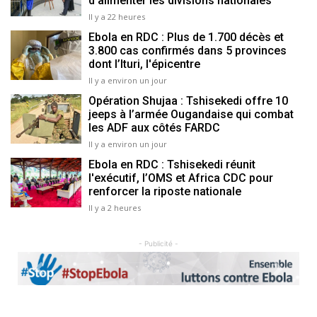
d'alimenter les divisions nationales
Il y a 22 heures
Ebola en RDC : Plus de 1.700 décès et
3.800 cas confirmés dans 5 provinces
dont l’Ituri, l'épicentre
Il y a environ un jour
Opération Shujaa : Tshisekedi offre 10
jeeps à l’armée Ougandaise qui combat
les ADF aux côtés FARDC
Il y a environ un jour
Ebola en RDC : Tshisekedi réunit
l'exécutif, l’OMS et Africa CDC pour
renforcer la riposte nationale
Il y a 2 heures
- Publicité -
Previous
Next