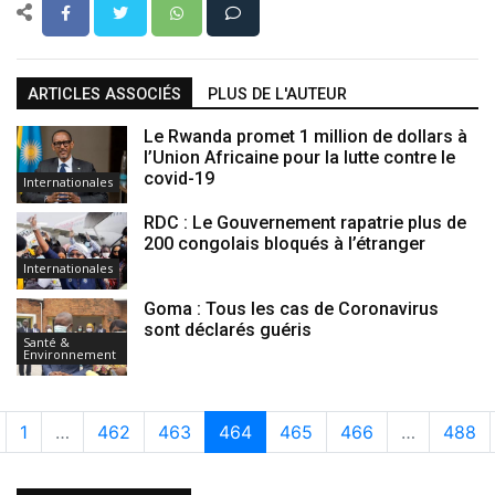
ARTICLES ASSOCIÉS
PLUS DE L'AUTEUR
Le Rwanda promet 1 million de dollars à
l’Union Africaine pour la lutte contre le
covid-19
Internationales
RDC : Le Gouvernement rapatrie plus de
200 congolais bloqués à l’étranger
Internationales
Goma : Tous les cas de Coronavirus
sont déclarés guéris
Santé &
Environnement
1
…
462
463
464
465
466
…
488