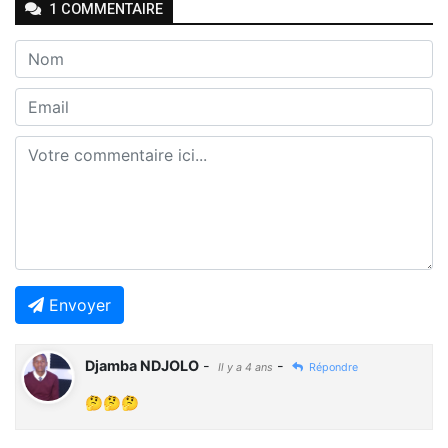
1
COMMENTAIRE
Envoyer
Djamba NDJOLO
-
-
Il y a 4 ans
Répondre
🤔🤔🤔