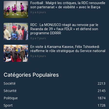
Football : Malgré les critiques, la RDC renouvelle
son partenariat « de visibilité » avec le Barça
Il y a 6 jours
RDC : La MONUSCO réagit au renvoie par le
Rwanda de 39 « faux FDLR » et défend son
programme DDRRR
Il y a 7 jours
En visite à Kaniama Kasese, Félix Tshisekedi
réaffirme le rôle stratégique du Service national
Il y a 6 jours
Catégories Populaires
Société
2213
Sécurité
2145
Politique
1874
Sport
1728