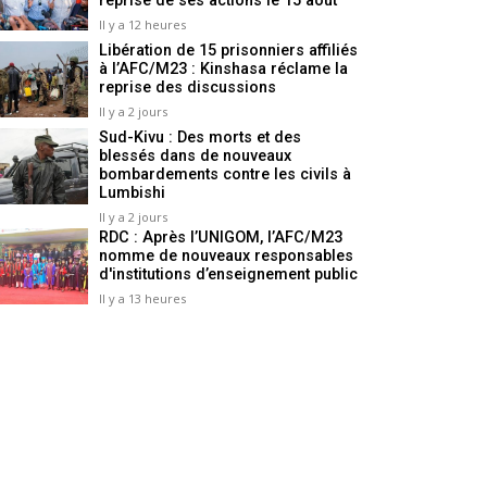
reprise de ses actions le 15 août
Il y a 12 heures
Libération de 15 prisonniers affiliés
à l’AFC/M23 : Kinshasa réclame la
reprise des discussions
Il y a 2 jours
Sud-Kivu : Des morts et des
blessés dans de nouveaux
bombardements contre les civils à
Lumbishi
Il y a 2 jours
RDC : Après l’UNIGOM, l’AFC/M23
nomme de nouveaux responsables
d'institutions d’enseignement public
Il y a 13 heures