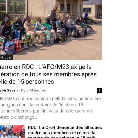
litique
erre en RDC : L'AFC/M23 exige la
bération de tous ses membres après
lle de 15 personnes
seph Seven
-
Il y a 14 heures
1
AFC/M23 confirme avoir accueilli la semaine dernière
Bunagana dans le territoire de Rutshuru, 15
rsonnes libérées par Kinshasa dans le cadre du
tocole d'échange...
RDC: La C-64 dénonce des attaques
contre ses membres et réitère la