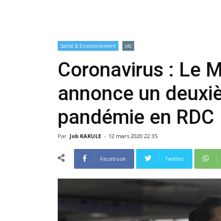
Santé & Environnement
rdc
Coronavirus : Le M
annonce un deuxiè
pandémie en RDC
Par
Job KAKULE
-
12 mars 2020 22:35
Facebook
Twitter