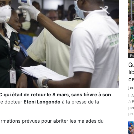
Po
Gu
li
ce
Jo
 qui était de retour le 8 mars, sans fièvre à son
L'
à 
 le docteur
Eteni Longondo
à la presse de la
pe
pro
ormations prévues pour abriter les malades du