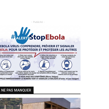
- Publicité -
Previous
Next
 NE PAS MANQUER