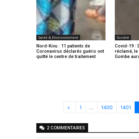
Santé & Environnement
Société
Nord-Kivu : 11 patients de
Covid-19 : 
Coronavirus déclarés guéris ont
réclamé, le
quitté le centre de traitement
Gombe aura 
«
1
…
1400
1401
2
COMMENTAIRE
S