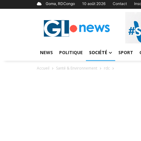
Goma, RDCongo
10 août 2026
Contact
Ins
NEWS
POLITIQUE
SOCIÉTÉ
SPORT
Accueil
Santé & Environnement
rdc