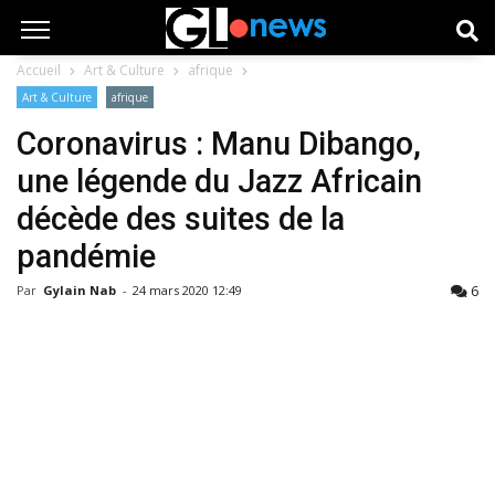
Accueil
Art & Culture
afrique
Art & Culture
afrique
Coronavirus : Manu Dibango,
une légende du Jazz Africain
décède des suites de la
pandémie
6
Par
Gylain Nab
-
24 mars 2020 12:49