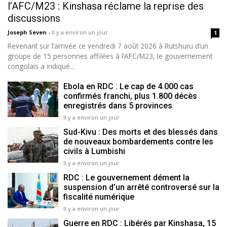
l’AFC/M23 : Kinshasa réclame la reprise des
discussions
Joseph Seven
-
Il y a environ un jour
1
Revenant sur l’arrivée ce vendredi 7 août 2026 à Rutshuru d’un
groupe de 15 personnes affilées à l’AFC/M23, le gouvernement
congolais a indiqué...
Ebola en RDC : Le cap de 4.000 cas
confirmés franchi, plus 1.800 décès
enregistrés dans 5 provinces
Il y a environ un jour
Sud-Kivu : Des morts et des blessés dans
de nouveaux bombardements contre les
civils à Lumbishi
Il y a environ un jour
RDC : Le gouvernement dément la
suspension d’un arrêté controversé sur la
fiscalité numérique
Il y a environ un jour
Guerre en RDC : Libérés par Kinshasa, 15