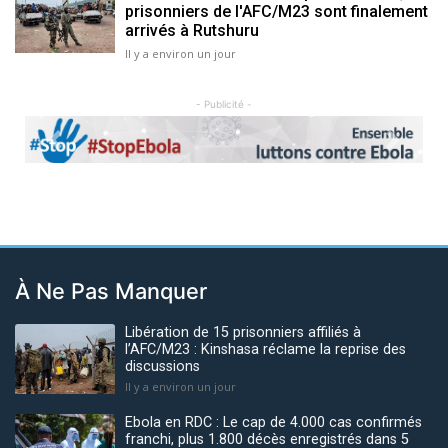
prisonniers de l'AFC/M23 sont finalement
arrivés à Rutshuru
Il y a environ un jour
- Publicité -
Previous
Next
À Ne Pas Manquer
Libération de 15 prisonniers affiliés à
l’AFC/M23 : Kinshasa réclame la reprise des
discussions
Il y a environ un jour
Ebola en RDC : Le cap de 4.000 cas confirmés
franchi, plus 1.800 décès enregistrés dans 5