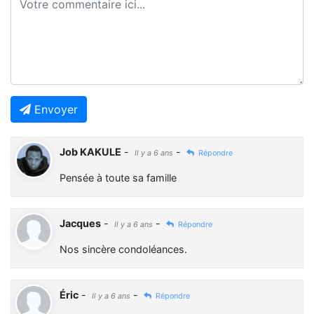
Envoyer
Job KAKULE
-
-
Il y a 6 ans
Répondre
Pensée à toute sa famille
Jacques
-
-
Il y a 6 ans
Répondre
Nos sincère condoléances.
Éric
-
-
Il y a 6 ans
Répondre