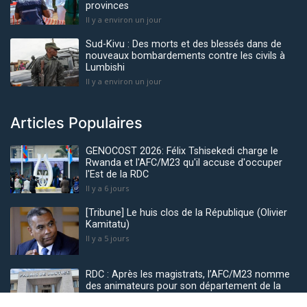
provinces
Il y a environ un jour
Sud-Kivu : Des morts et des blessés dans de
nouveaux bombardements contre les civils à
Lumbishi
Il y a environ un jour
Articles Populaires
GENOCOST 2026: Félix Tshisekedi charge le
Rwanda et l'AFC/M23 qu'il accuse d'occuper
l'Est de la RDC
Il y a 6 jours
[Tribune] Le huis clos de la République (Olivier
Kamitatu)
Il y a 5 jours
RDC : Après les magistrats, l’AFC/M23 nomme
des animateurs pour son département de la
justice