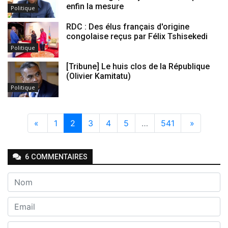
enfin la mesure
Politique
RDC : Des élus français d'origine
congolaise reçus par Félix Tshisekedi
Politique
[Tribune] Le huis clos de la République
(Olivier Kamitatu)
Politique
«
1
2
3
4
5
…
541
»
6
COMMENTAIRE
S