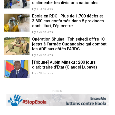
d'alimenter les divisions nationales
Il y a 13 heures
Ebola en RDC : Plus de 1.700 décès et
3.800 cas confirmés dans 5 provinces
dont l’Ituri, l'épicentre
Il y a 20 heures
Opération Shujaa : Tshisekedi offre 10
jeeps à l’armée Ougandaise qui combat
les ADF aux côtés FARDC
Il y a 20 heures
[Tribune] Aubin Minaku : 200 jours
d'arbitraire d'État (Claudel Lubaya)
Il y a 18 heures
- Publicité -
Previous
Next