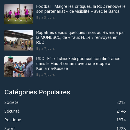
Football : Malgré les critiques, la RDC renouvelle
son partenariat « de visibilité » avec le Barça
Il y a 5 jours
Rapatriés depuis quelques mois au Rwanda par
la MONUSCO, de « faux FDLR » renvoyés en
RDC
Il y a 7 jours
RDC : Félix Tshisekedi poursuit son itinérance
dans le Haut-Lomami avec une étape à
Kaniama-Kasese
Il y a 7 jours
Catégories Populaires
Société
2213
Sécurité
2145
Politique
1874
Sport
1728