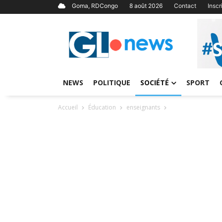
Goma, RDCongo
8 août 2026
Contact
Insc
NEWS
POLITIQUE
SOCIÉTÉ
SPORT
Accueil
Éducation
enseignants