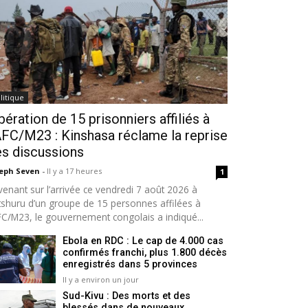
litique
bération de 15 prisonniers affiliés à
AFC/M23 : Kinshasa réclame la reprise
s discussions
seph Seven
-
Il y a 17 heures
1
venant sur l’arrivée ce vendredi 7 août 2026 à
tshuru d’un groupe de 15 personnes affilées à
AFC/M23, le gouvernement congolais a indiqué...
Ebola en RDC : Le cap de 4.000 cas
confirmés franchi, plus 1.800 décès
enregistrés dans 5 provinces
Il y a environ un jour
Sud-Kivu : Des morts et des
blessés dans de nouveaux