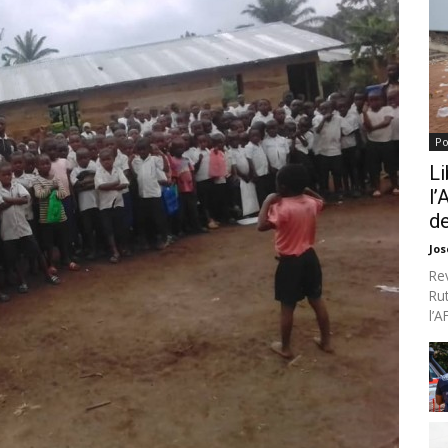
Po
Li
l’
de
Jo
Re
Ru
l’