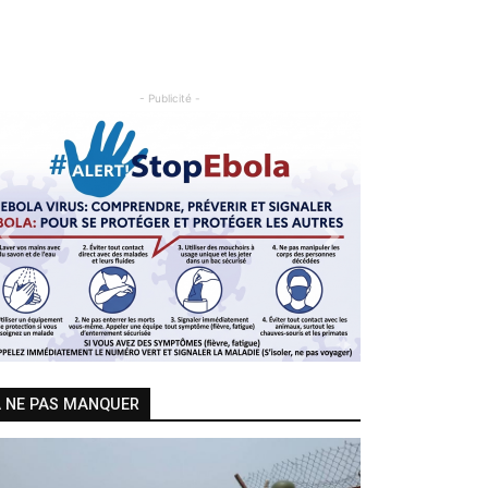
- Publicité -
Previous
Next
 NE PAS MANQUER