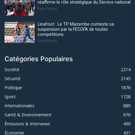
réaffirme le rôle stratégique du Service national
Il y a 7 jours
Linafoot : Le TP Mazembe conteste sa
suspension par la FECOFA de toutes
compétitions
Il y a 6 jours
Catégories Populaires
Société
2214
Sécurité
2145
Politique
1876
Sport
1728
Internationales
889
Santé & Environnement
676
Émissions & Interviews
490
Économie
431