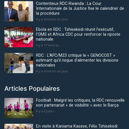
Contentieux RDC-Rwanda : La Cour
Internationale de la Justice fixe le calendrier de
la procédure
Il y a environ un jour
Ebola en RDC : Tshisekedi réunit l'exécutif,
l’OMS et Africa CDC pour renforcer la riposte
nationale
Il y a 17 heures
RDC : L’AFC/M23 critique le « GENOCOST »
estimant qu’il risque d'alimenter les divisions
nationales
Il y a environ un jour
Articles Populaires
Football : Malgré les critiques, la RDC renouvelle
son partenariat « de visibilité » avec le Barça
Il y a 6 jours
En visite à Kaniama Kasese, Félix Tshisekedi