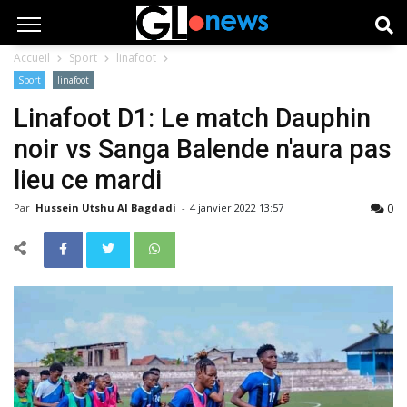
Accueil
Sport
linafoot
Sport
linafoot
Linafoot D1: Le match Dauphin
noir vs Sanga Balende n'aura pas
lieu ce mardi
0
Par
Hussein Utshu Al Bagdadi
-
4 janvier 2022 13:57