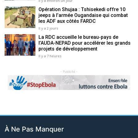
Il y a environ un jour
Opération Shujaa : Tshisekedi offre 10
jeeps à l’armée Ougandaise qui combat
les ADF aux côtés FARDC
Il y a 2 jours
La RDC accueille le bureau-pays de
l’AUDA-NEPAD pour accélérer les grands
projets de développement
Il y a 7 heures
- Publicité -
Previous
Next
À Ne Pas Manquer