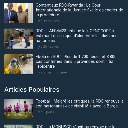
Contentieux RDC-Rwanda : La Cour
Internationale de la Justice fixe le calendrier de
la procédure
Il y a 19 heures
RDC : L’AFC/M23 critique le « GENOCOST »
estimant qu’il risque d'alimenter les divisions
nationales
Il y a 20 heures
Ebola en RDC : Plus de 1.700 décès et 3.800
cas confirmés dans 5 provinces dont l’Ituri,
l'épicentre
Il y a environ un jour
Articles Populaires
Football : Malgré les critiques, la RDC renouvelle
son partenariat « de visibilité » avec le Barça
Il y a 6 jours
RDC : La MONUSCO réagit au renvoie par le