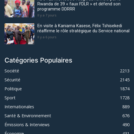
Rwanda de 39 « faux FDLR » et défend son
programme DDRRR
Il y a 7 jours
En visite à Kaniama Kasese, Félix Tshisekedi
réaffirme le rôle stratégique du Service national
Il y a 6 jours
Catégories Populaires
Société
2213
Sécurité
2145
Politique
1874
Sport
1728
Internationales
889
Santé & Environnement
676
Émissions & Interviews
490
Économie
431