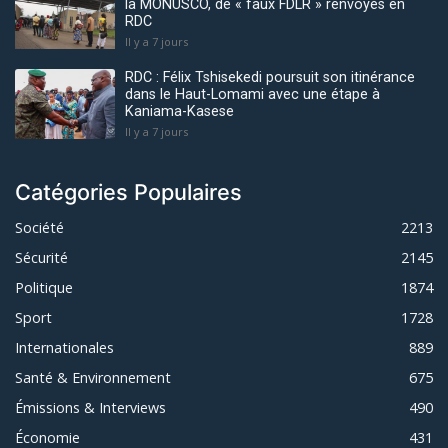
la MONUSCO, de « faux FDLR » renvoyés en
RDC
Il y a 7 jours
RDC : Félix Tshisekedi poursuit son itinérance
dans le Haut-Lomami avec une étape à
Kaniama-Kasese
Il y a 7 jours
Catégories Populaires
Société
2213
Sécurité
2145
Politique
1874
Sport
1728
Internationales
889
Santé & Environnement
675
Émissions & Interviews
490
Économie
431