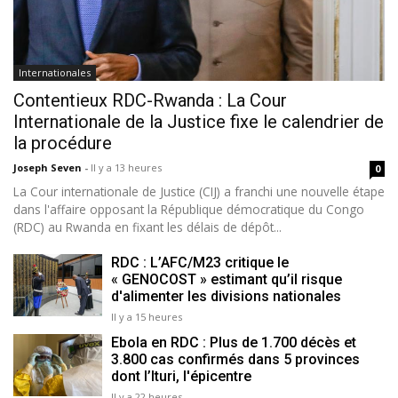
Internationales
Contentieux RDC-Rwanda : La Cour
Internationale de la Justice fixe le calendrier de
la procédure
Joseph Seven
-
Il y a 13 heures
0
La Cour internationale de Justice (CIJ) a franchi une nouvelle étape
dans l'affaire opposant la République démocratique du Congo
(RDC) au Rwanda en fixant les délais de dépôt...
RDC : L’AFC/M23 critique le
« GENOCOST » estimant qu’il risque
d'alimenter les divisions nationales
Il y a 15 heures
Ebola en RDC : Plus de 1.700 décès et
3.800 cas confirmés dans 5 provinces
dont l’Ituri, l'épicentre
Il y a 22 heures