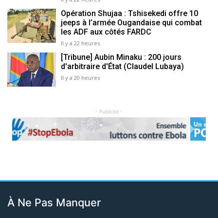
Opération Shujaa : Tshisekedi offre 10
jeeps à l’armée Ougandaise qui combat
les ADF aux côtés FARDC
Il y a 22 heures
[Tribune] Aubin Minaku : 200 jours
d'arbitraire d'État (Claudel Lubaya)
Il y a 20 heures
- Publicité -
Previous
Next
À Ne Pas Manquer