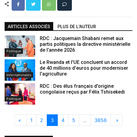
ARTICLES ASSOCIÉS
PLUS DE L'AUTEUR
RDC : Jacquemain Shabani remet aux
partis politiques la directive ministérielle
de l'année 2026
Politique
Le Rwanda et l'UE concluent un accord
de 40 millions d'euros pour moderniser
l'agriculture
Internationales
RDC : Des élus français d'origine
congolaise reçus par Félix Tshisekedi
Politique
«
1
2
3
4
5
…
3856
»