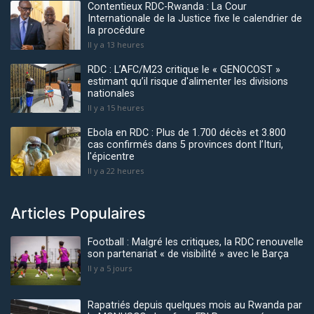
Contentieux RDC-Rwanda : La Cour
Internationale de la Justice fixe le calendrier de
la procédure
Il y a 13 heures
RDC : L’AFC/M23 critique le « GENOCOST »
estimant qu’il risque d'alimenter les divisions
nationales
Il y a 15 heures
Ebola en RDC : Plus de 1.700 décès et 3.800
cas confirmés dans 5 provinces dont l’Ituri,
l'épicentre
Il y a 22 heures
Articles Populaires
Football : Malgré les critiques, la RDC renouvelle
son partenariat « de visibilité » avec le Barça
Il y a 5 jours
Rapatriés depuis quelques mois au Rwanda par