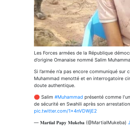
Les Forces armées de la République démocr
d’origine Omanaise nommé Salim Muhammad,
Si l’armée n’a pas encore communiqué sur c
Muhammad menotté et en interrogatoire circ
doute authentique.
🛑 Salim
#Muhammad
présenté comme l'u
de sécurité en Swahili après son arrestatio
pic.twitter.com/1x4nVDWjE2
— 𝐌𝐚𝐫𝐭𝐢𝐚𝐥 𝐏𝐚𝐩𝐲 𝐌𝐮𝐤𝐞𝐛𝐚 (@MartialMukeba)