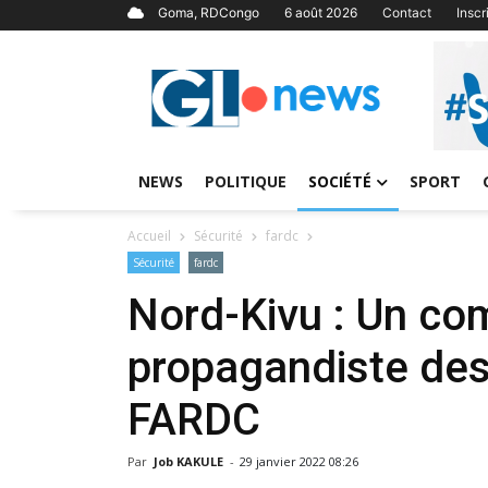
Goma, RDCongo
6 août 2026
Contact
Insc
NEWS
POLITIQUE
SOCIÉTÉ
SPORT
Accueil
Sécurité
fardc
Sécurité
fardc
Nord-Kivu : Un c
propagandiste des
FARDC
Par
Job KAKULE
-
29 janvier 2022 08:26