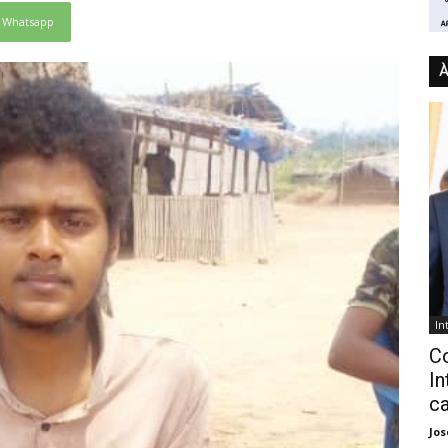
Whatsapp
À
In
C
In
ca
Jo