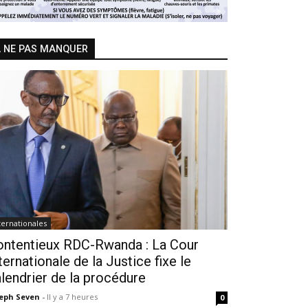
 NE PAS MANQUER
ternationales
ontentieux RDC-Rwanda : La Cour
ternationale de la Justice fixe le
lendrier de la procédure
seph Seven
-
Il y a 7 heures
0