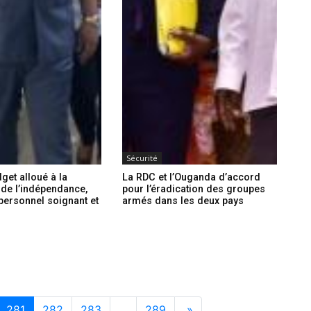
Sécurité
get alloué à la
La RDC et l’Ouganda d’accord
 de l’indépendance,
pour l’éradication des groupes
personnel soignant et
armés dans les deux pays
281
282
283
…
289
»