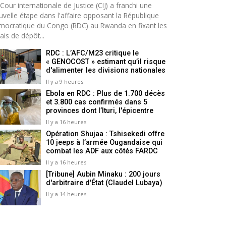
Cour internationale de Justice (CIJ) a franchi une
uvelle étape dans l'affaire opposant la République
mocratique du Congo (RDC) au Rwanda en fixant les
ais de dépôt...
RDC : L’AFC/M23 critique le
« GENOCOST » estimant qu’il risque
d'alimenter les divisions nationales
Il y a 9 heures
Ebola en RDC : Plus de 1.700 décès
et 3.800 cas confirmés dans 5
provinces dont l’Ituri, l'épicentre
Il y a 16 heures
Opération Shujaa : Tshisekedi offre
10 jeeps à l’armée Ougandaise qui
combat les ADF aux côtés FARDC
Il y a 16 heures
[Tribune] Aubin Minaku : 200 jours
d'arbitraire d'État (Claudel Lubaya)
Il y a 14 heures