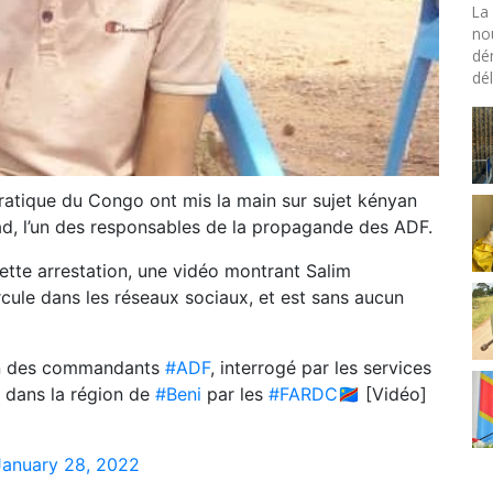
La 
no
dé
dél
atique du Congo ont mis la main sur sujet kényan
 l’un des responsables de la propagande des ADF.
ette arrestation, une vidéo montrant Salim
ule dans les réseaux sociaux, et est sans aucun
n des commandants
#ADF
, interrogé par les services
n dans la région de
#Beni
par les
#FARDC
🇨🇩 [Vidéo]
January 28, 2022