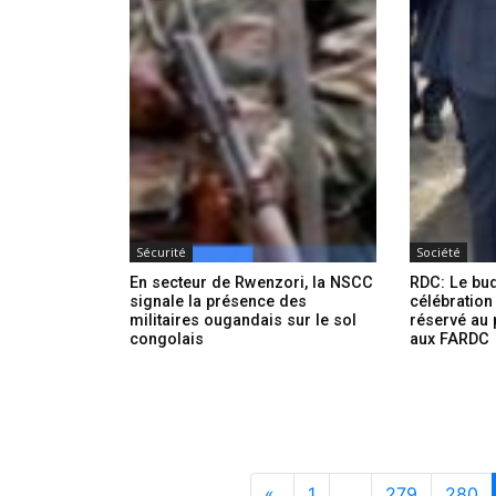
Sécurité
Société
En secteur de Rwenzori, la NSCC
RDC: Le bud
signale la présence des
célébration
militaires ougandais sur le sol
réservé au 
congolais
aux FARDC
«
1
…
279
280