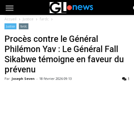
Accueil
Justice
fardc
Justice
fardc
Procès contre le Général
Philémon Yav : Le Général Fall
Sikabwe témoigne en faveur du
prévenu
1
Par
Joseph Seven
-
18 février 2026 09:13