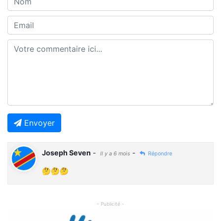
Envoyer
Joseph Seven
-
-
Il y a 6 mois
Répondre
🤔🤔🤔
- Publicité -