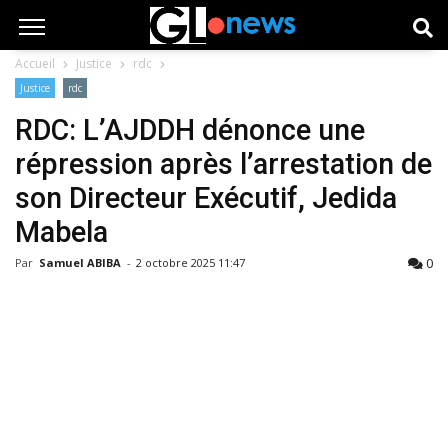
Accueil
Justice
rdc
Justice
rdc
RDC: L’AJDDH dénonce une
répression après l’arrestation de
son Directeur Exécutif, Jedida
Mabela
0
Par
Samuel ABIBA
-
2 octobre 2025 11:47