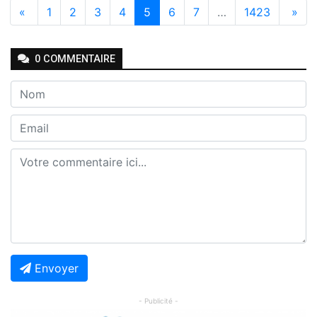
«
1
2
3
4
5
6
7
…
1423
»
0
COMMENTAIRE
Envoyer
- Publicité -