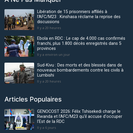
Libération de 15 prisonniers affiliés à
l’AFC/M23 : Kinshasa réclame la reprise des
discussions
Il y a 20 heures
Ebola en RDC : Le cap de 4.000 cas confirmés
franchi, plus 1.800 décès enregistrés dans 5
provinces
Il y a environ un jour
Sud-Kivu : Des morts et des blessés dans de
nouveaux bombardements contre les civils à
Lumbishi
Il y a 20 heures
Articles Populaires
GENOCOST 2026: Félix Tshisekedi charge le
Rwanda et l'AFC/M23 qu'il accuse d'occuper
l'Est de la RDC
Il y a 6 jours