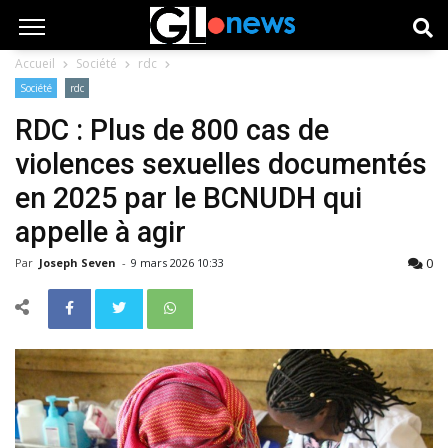
Accueil
Société
rdc
Société
rdc
RDC : Plus de 800 cas de
violences sexuelles documentés
en 2025 par le BCNUDH qui
appelle à agir
0
Par
Joseph Seven
-
9 mars 2026 10:33