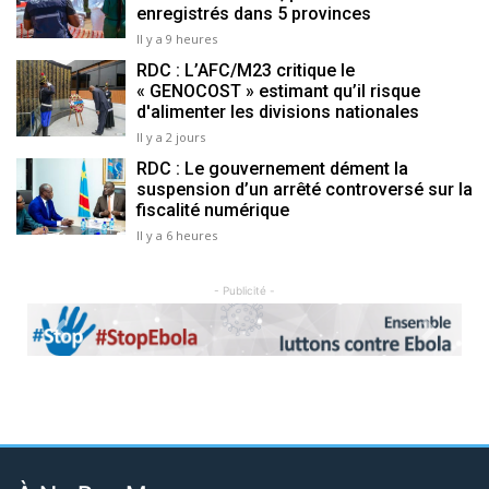
enregistrés dans 5 provinces
Il y a 9 heures
RDC : L’AFC/M23 critique le
« GENOCOST » estimant qu’il risque
d'alimenter les divisions nationales
Il y a 2 jours
RDC : Le gouvernement dément la
suspension d’un arrêté controversé sur la
fiscalité numérique
Il y a 6 heures
- Publicité -
Previous
Next