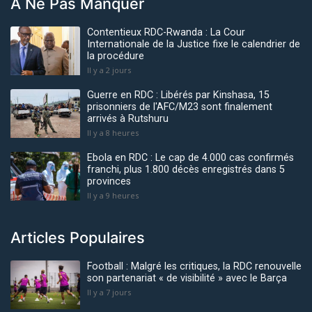
À Ne Pas Manquer
Contentieux RDC-Rwanda : La Cour
Internationale de la Justice fixe le calendrier de
la procédure
Il y a 2 jours
Guerre en RDC : Libérés par Kinshasa, 15
prisonniers de l'AFC/M23 sont finalement
arrivés à Rutshuru
Il y a 8 heures
Ebola en RDC : Le cap de 4.000 cas confirmés
franchi, plus 1.800 décès enregistrés dans 5
provinces
Il y a 9 heures
Articles Populaires
Football : Malgré les critiques, la RDC renouvelle
son partenariat « de visibilité » avec le Barça
Il y a 7 jours