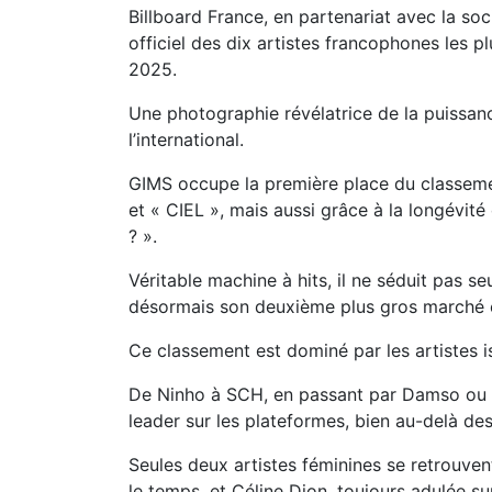
Billboard France, en partenariat avec la so
officiel des dix artistes francophones les 
2025.
Une photographie révélatrice de la puissan
l’international.
GIMS occupe la première place du classeme
et « CIEL », mais aussi grâce à la longévit
? ».
Véritable machine à hits, il ne séduit pas s
désormais son deuxième plus gros marché e
Ce classement est dominé par les artistes i
De Ninho à SCH, en passant par Damso ou J
leader sur les plateformes, bien au-delà de
Seules deux artistes féminines se retrouvent
le temps, et Céline Dion, toujours adulée sur