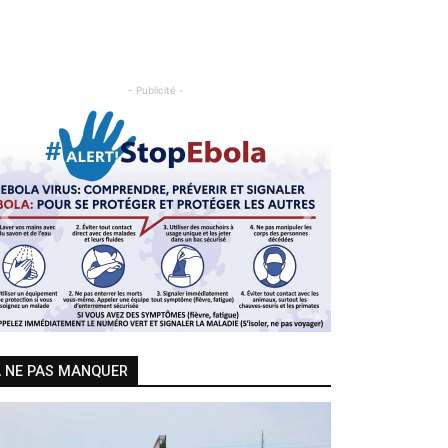
- Publicité -
Previous
Next
 NE PAS MANQUER