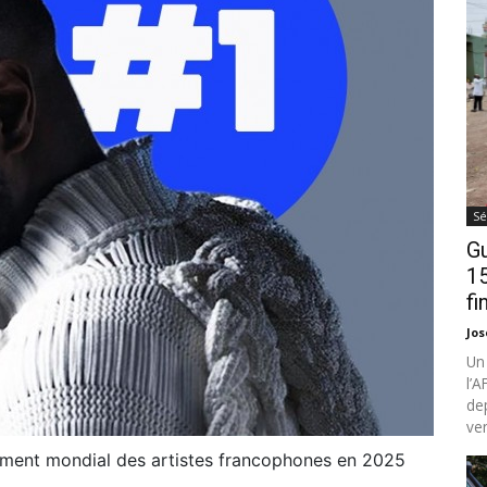
Sé
Gu
15
fi
Jo
Un
l’
de
ven
ement mondial des artistes francophones en 2025