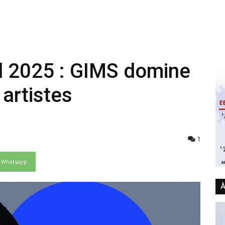
l 2025 : GIMS domine
artistes
1
Whatsapp
À