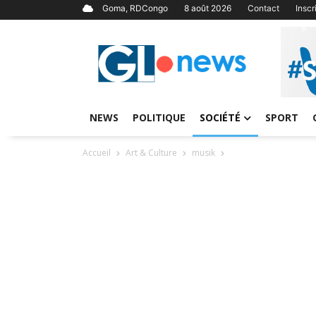
Goma, RDCongo
8 août 2026
Contact
Insc
NEWS
POLITIQUE
SOCIÉTÉ
SPORT
Accueil
Art & Culture
musik