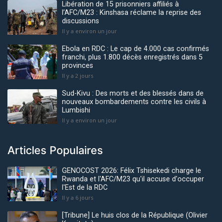
Libération de 15 prisonniers affiliés à
l’AFC/M23 : Kinshasa réclame la reprise des
discussions
Il y a environ un jour
Ebola en RDC : Le cap de 4.000 cas confirmés
franchi, plus 1.800 décès enregistrés dans 5
provinces
Il y a 2 jours
Sud-Kivu : Des morts et des blessés dans de
nouveaux bombardements contre les civils à
Lumbishi
Il y a environ un jour
Articles Populaires
GENOCOST 2026: Félix Tshisekedi charge le
Rwanda et l'AFC/M23 qu'il accuse d'occuper
l'Est de la RDC
Il y a 6 jours
[Tribune] Le huis clos de la République (Olivier