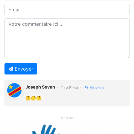
Envoyer
Joseph Seven
-
-
Il y a 6 mois
Répondre
🤔🤔🤔
- Publicité -