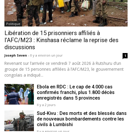
Politique
Libération de 15 prisonniers affiliés à
l’AFC/M23 : Kinshasa réclame la reprise des
discussions
Joseph Seven
-
Il y a environ un jour
1
Revenant sur l’arrivée ce vendredi 7 août 2026 à Rutshuru d’un
groupe de 15 personnes affilées à l’AFC/M23, le gouvernement
congolais a indiqué...
Ebola en RDC : Le cap de 4.000 cas
confirmés franchi, plus 1.800 décès
enregistrés dans 5 provinces
Il y a 2 jours
Sud-Kivu : Des morts et des blessés dans
de nouveaux bombardements contre les
civils à Lumbishi
Il y a environ un jour