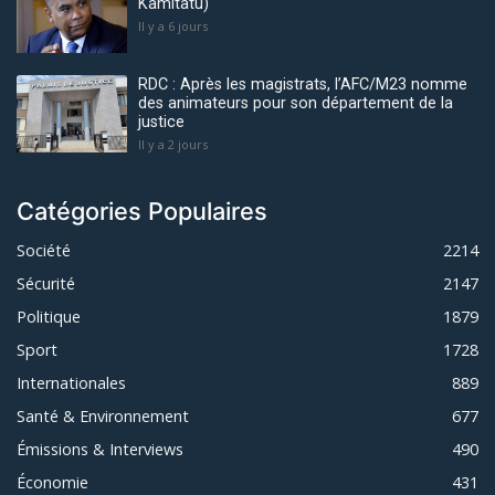
Kamitatu)
Il y a 6 jours
RDC : Après les magistrats, l’AFC/M23 nomme
des animateurs pour son département de la
justice
Il y a 2 jours
Catégories Populaires
Société
2214
Sécurité
2147
Politique
1879
Sport
1728
Internationales
889
Santé & Environnement
677
Émissions & Interviews
490
Économie
431