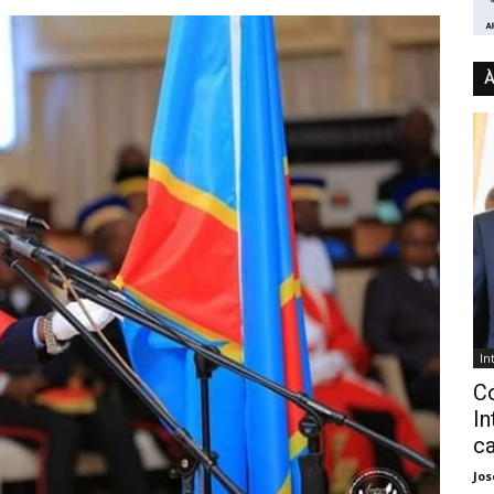
À
In
C
In
ca
Jo