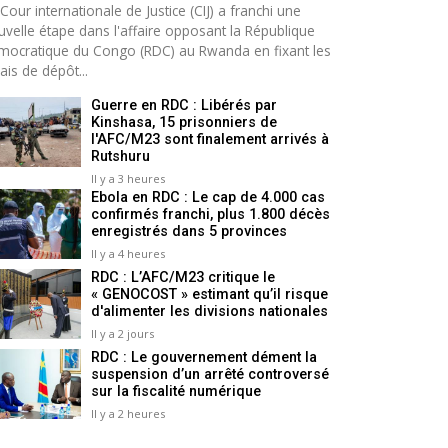
Cour internationale de Justice (CIJ) a franchi une
uvelle étape dans l'affaire opposant la République
mocratique du Congo (RDC) au Rwanda en fixant les
ais de dépôt...
Guerre en RDC : Libérés par
Kinshasa, 15 prisonniers de
l'AFC/M23 sont finalement arrivés à
Rutshuru
Il y a 3 heures
Ebola en RDC : Le cap de 4.000 cas
confirmés franchi, plus 1.800 décès
enregistrés dans 5 provinces
Il y a 4 heures
RDC : L’AFC/M23 critique le
« GENOCOST » estimant qu’il risque
d'alimenter les divisions nationales
Il y a 2 jours
RDC : Le gouvernement dément la
suspension d’un arrêté controversé
sur la fiscalité numérique
Il y a 2 heures