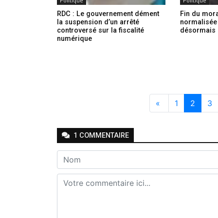
Politique
Politique
RDC : Le gouvernement dément
Fin du mora
la suspension d’un arrêté
normalisée
controversé sur la fiscalité
désormais 
numérique
«
1
2
3
1
COMMENTAIRE