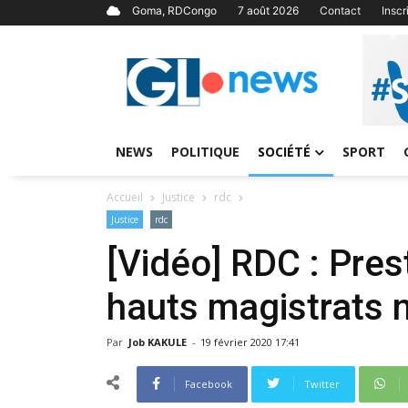
Goma, RDCongo
7 août 2026
Contact
Insc
NEWS
POLITIQUE
SOCIÉTÉ
SPORT
Accueil
Justice
rdc
Justice
rdc
[Vidéo] RDC : Pre
hauts magistrats
Par
Job KAKULE
-
19 février 2020 17:41
Facebook
Twitter