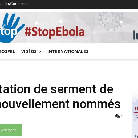
ription/Connexion
Previous
GOSPEL
VIDÉOS
INTERNATIONALES
station de serment de
 nouvellement nommés
1
Whatsapp