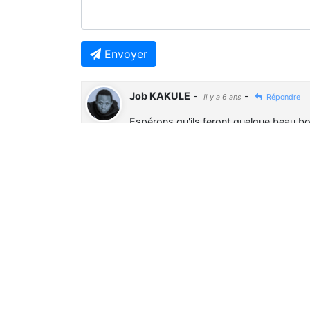
Envoyer
Job KAKULE
-
-
Il y a 6 ans
Répondre
Espérons qu'ils feront quelque beau bo
Previous