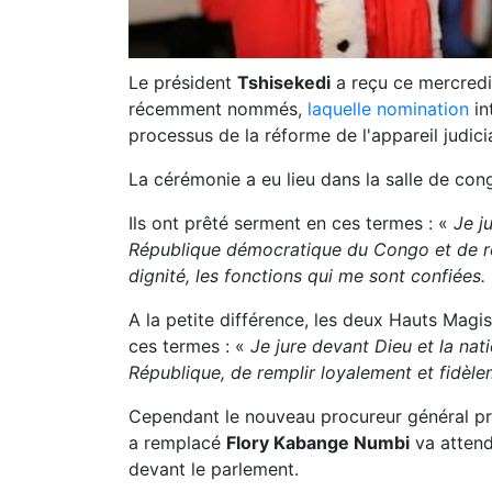
Le président
Tshisekedi
a reçu ce mercredi 
récemment nommés,
laquelle nomination
in
processus de la réforme de l'appareil judicia
La cérémonie a eu lieu dans la salle de cong
Ils ont prêté serment en ces termes : «
Je j
République démocratique du Congo et de re
dignité, les fonctions qui me sont confiées.
A la petite différence, les deux Hauts Magis
ces termes : «
Je jure devant Dieu et la nati
République, de remplir loyalement et fidèle
Cependant le nouveau procureur général pr
a remplacé
Flory Kabange Numbi
va attend
devant le parlement.