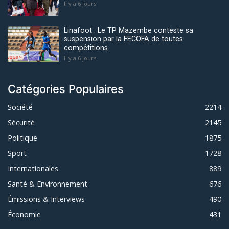
Il y a 6 jours
Linafoot : Le TP Mazembe conteste sa
suspension par la FECOFA de toutes
compétitions
Il y a 6 jours
Catégories Populaires
Société
2214
Sécurité
2145
Politique
1875
Sport
1728
Internationales
889
Santé & Environnement
676
Émissions & Interviews
490
Économie
431