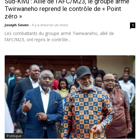
Sud-Kivu : Allié de l’AFC/M23, le groupe armé
Twirwaneho reprend le contrôle de « Point
zéro »
Joseph Seven
-
Il y a environ un mois
1
Les combattants du groupe armé Twirwaneho, allié de
l’AFC/M23, ont repris le contrôle...
Politique