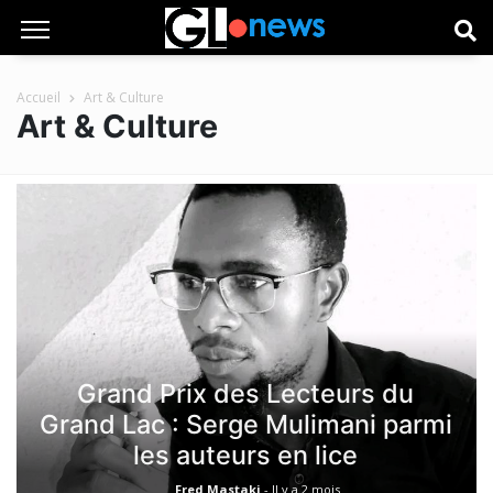
Accueil
Art & Culture
Art & Culture
Grand Prix des Lecteurs du
Grand Lac : Serge Mulimani parmi
les auteurs en lice
Fred Mastaki
-
Il y a 2 mois