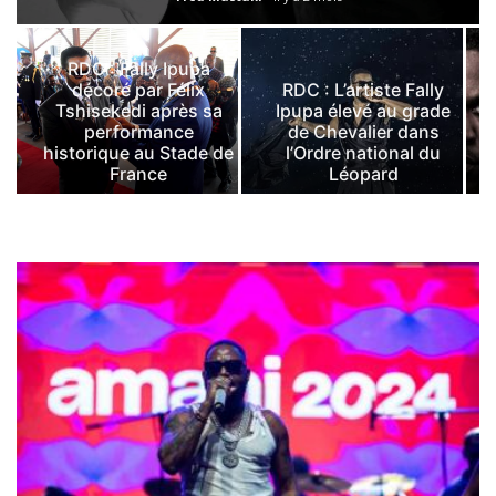
RDC : Fally Ipupa
décoré par Félix
RDC : L’artiste Fally
Tshisekedi après sa
Ipupa élevé au grade
performance
de Chevalier dans
historique au Stade de
l’Ordre national du
France
Léopard