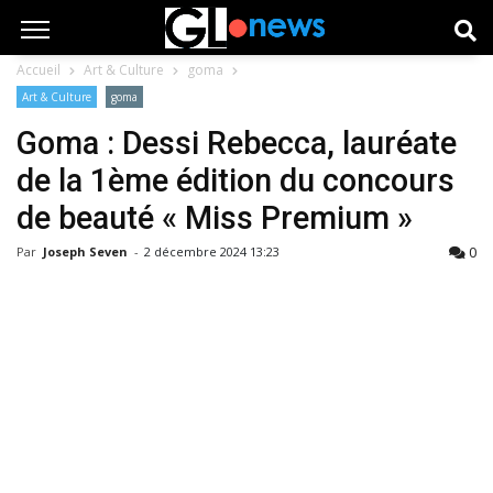
Accueil
Art & Culture
goma
Art & Culture
goma
Goma : Dessi Rebecca, lauréate
de la 1ème édition du concours
de beauté « Miss Premium »
0
Par
Joseph Seven
-
2 décembre 2024 13:23