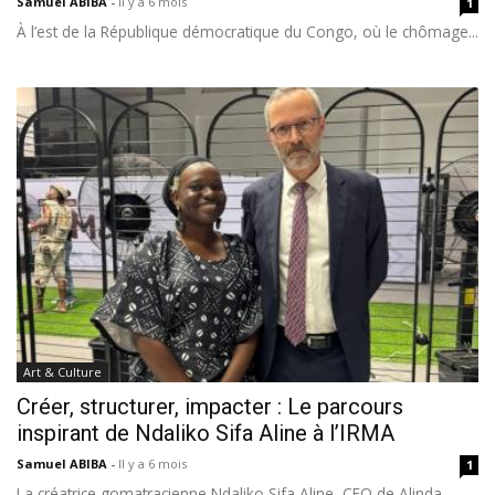
Samuel ABIBA
-
Il y a 6 mois
1
À l’est de la République démocratique du Congo, où le chômage...
Art & Culture
Créer, structurer, impacter : Le parcours
inspirant de Ndaliko Sifa Aline à l’IRMA
Samuel ABIBA
-
Il y a 6 mois
1
La créatrice gomatracienne Ndaliko Sifa Aline, CEO de Alinda