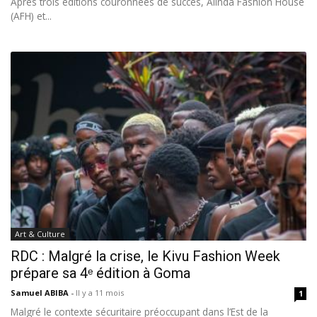
Après trois éditions couronnées de succès, Alinda Fashion House
(AFH) et...
Art & Culture
RDC : Malgré la crise, le Kivu Fashion Week
prépare sa 4ᵉ édition à Goma
Samuel ABIBA
-
Il y a 11 mois
1
Malgré le contexte sécuritaire préoccupant dans l’Est de la