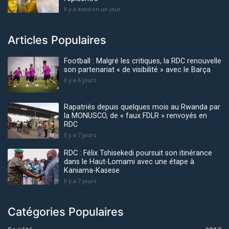
Il y a environ un jour
Articles Populaires
Football : Malgré les critiques, la RDC renouvelle
son partenariat « de visibilité » avec le Barça
Il y a 6 jours
Rapatriés depuis quelques mois au Rwanda par
la MONUSCO, de « faux FDLR » renvoyés en
RDC
Il y a 7 jours
RDC : Félix Tshisekedi poursuit son itinérance
dans le Haut-Lomami avec une étape à
Kaniama-Kasese
Il y a 7 jours
Catégories Populaires