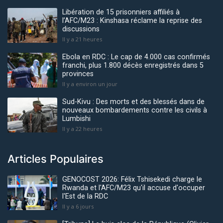
Libération de 15 prisonniers affiliés à
l’AFC/M23 : Kinshasa réclame la reprise des
discussions
Il y a 21 heures
Ebola en RDC : Le cap de 4.000 cas confirmés
franchi, plus 1.800 décès enregistrés dans 5
provinces
Il y a environ un jour
Sud-Kivu : Des morts et des blessés dans de
nouveaux bombardements contre les civils à
Lumbishi
Il y a 22 heures
Articles Populaires
GENOCOST 2026: Félix Tshisekedi charge le
Rwanda et l'AFC/M23 qu'il accuse d'occuper
l'Est de la RDC
Il y a 6 jours