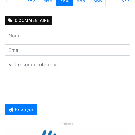
1
…
362
363
364
365
366
…
373
0
COMMENTAIRE
Envoyer
- Publicité -