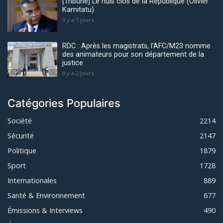
[Tribune] Le huis clos de la République (Olivier
Kamitatu)
Il y a 5 jours
RDC : Après les magistrats, l’AFC/M23 nomme
des animateurs pour son département de la
justice
Il y a 2 jours
Catégories Populaires
Société
2214
Sécurité
2147
Politique
1879
Sport
1728
Internationales
889
Santé & Environnement
677
Émissions & Interviews
490