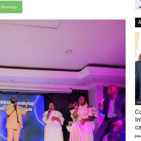
Whatsapp
À
In
C
In
ca
Jo