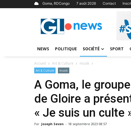
Goma, RDCongo
7 août 2026
Contact
Insc
NEWS
POLITIQUE
SOCIÉTÉ
SPORT
Accueil
Art & Culture
musik
Art & Culture
musik
A Goma, le groupe
de Gloire a prése
« Je suis un culte 
Par
Joseph Seven
-
18 septembre 2023 08:57