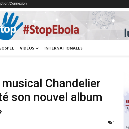
ription/Connexion
Previous
GOSPEL
VIDÉOS
INTERNATIONALES
 musical Chandelier
nté son nouvel album
»
1