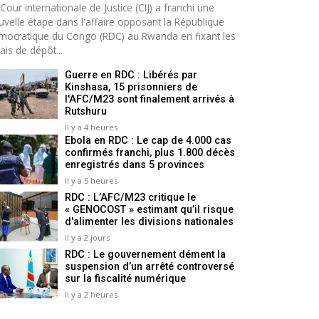
Cour internationale de Justice (CIJ) a franchi une
uvelle étape dans l'affaire opposant la République
mocratique du Congo (RDC) au Rwanda en fixant les
ais de dépôt...
Guerre en RDC : Libérés par
Kinshasa, 15 prisonniers de
l'AFC/M23 sont finalement arrivés à
Rutshuru
Il y a 4 heures
Ebola en RDC : Le cap de 4.000 cas
confirmés franchi, plus 1.800 décès
enregistrés dans 5 provinces
Il y a 5 heures
RDC : L’AFC/M23 critique le
« GENOCOST » estimant qu’il risque
d'alimenter les divisions nationales
Il y a 2 jours
RDC : Le gouvernement dément la
suspension d’un arrêté controversé
sur la fiscalité numérique
Il y a 2 heures