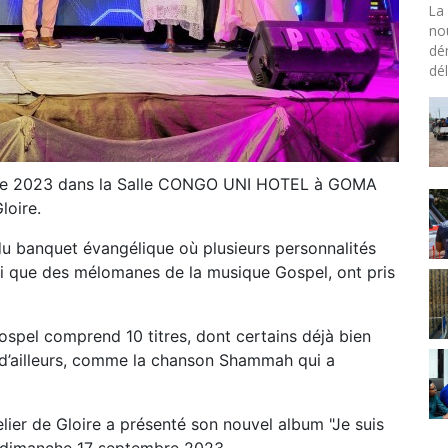
La 
no
dé
dél
bre 2023 dans la Salle CONGO UNI HOTEL à GOMA
loire.
 du banquet évangélique où plusieurs personnalités
nsi que des mélomanes de la musique Gospel, ont pris
spel comprend 10 titres, dont certains déjà bien
t d’ailleurs, comme la chanson Shammah qui a
lier de Gloire a présenté son nouvel album "Je suis