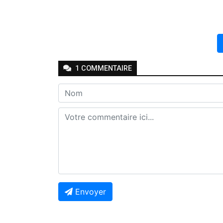
1
COMMENTAIRE
Envoyer
Joseph Seven
-
-
Il y a 3 ans
Répondre