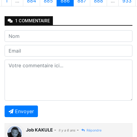
1
…
884
885
886
887
888
…
933
1
COMMENTAIRE
Envoyer
Job KAKULE
-
-
Il y a 6 ans
Répondre