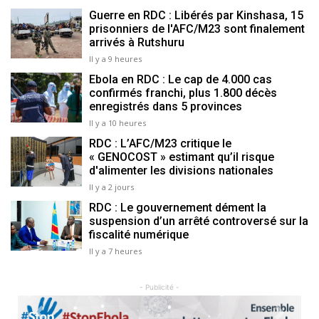
Guerre en RDC : Libérés par Kinshasa, 15
prisonniers de l'AFC/M23 sont finalement
arrivés à Rutshuru
Il y a 9 heures
Ebola en RDC : Le cap de 4.000 cas
confirmés franchi, plus 1.800 décès
enregistrés dans 5 provinces
Il y a 10 heures
RDC : L’AFC/M23 critique le
« GENOCOST » estimant qu’il risque
d'alimenter les divisions nationales
Il y a 2 jours
RDC : Le gouvernement dément la
suspension d’un arrêté controversé sur la
fiscalité numérique
Il y a 7 heures
- Publicité -