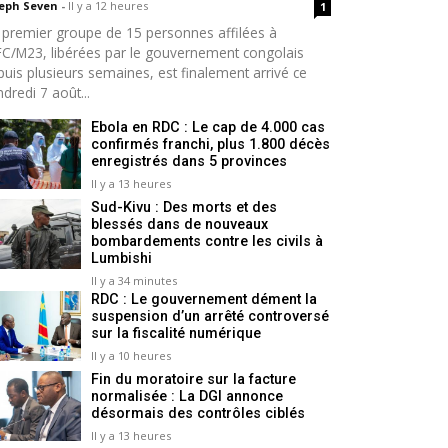
seph Seven
-
Il y a 12 heures
1
 premier groupe de 15 personnes affilées à
AFC/M23, libérées par le gouvernement congolais
puis plusieurs semaines, est finalement arrivé ce
dredi 7 août...
Ebola en RDC : Le cap de 4.000 cas
confirmés franchi, plus 1.800 décès
enregistrés dans 5 provinces
Il y a 13 heures
Sud-Kivu : Des morts et des
blessés dans de nouveaux
bombardements contre les civils à
Lumbishi
Il y a 34 minutes
RDC : Le gouvernement dément la
suspension d’un arrêté controversé
sur la fiscalité numérique
Il y a 10 heures
Fin du moratoire sur la facture
normalisée : La DGI annonce
désormais des contrôles ciblés
Il y a 13 heures