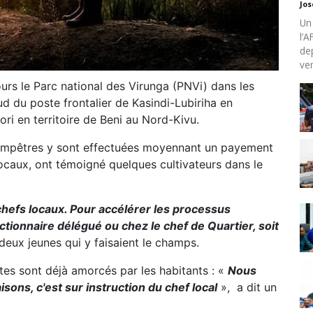
Jo
Un
l’
de
ven
urs le Parc national des Virunga (PNVi) dans les
d du poste frontalier de Kasindi-Lubiriha en
i en territoire de Beni au Nord-Kivu.
hampêtres y sont effectuées moyennant un payement
ocaux, ont témoigné quelques cultivateurs dans le
efs locaux. Pour accélérer les processus
onctionnaire délégué ou chez le chef de Quartier, soit
é deux jeunes qui y faisaient le champs.
es sont déjà amorcés par les habitants : «
Nous
ons, c'est sur instruction du chef local
», a dit un