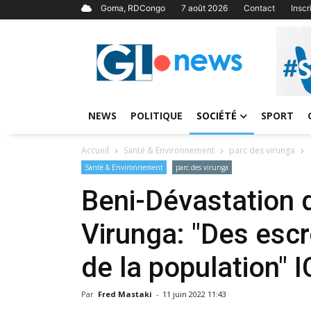
Goma, RDCongo
7 août 2026
Contact
Insc
NEWS
POLITIQUE
SOCIÉTÉ
SPORT
Accueil
Santé & Environnement
parc des virunga
Santé & Environnement
parc des virunga
Beni-Dévastation 
Virunga: "Des escr
de la population" 
Par
Fred Mastaki
-
11 juin 2022 11:43