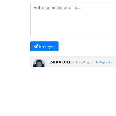
Envoyer
Job KAKULE
-
-
Il y a 4 ans
Répondre
🤔🤔🤔
Previous