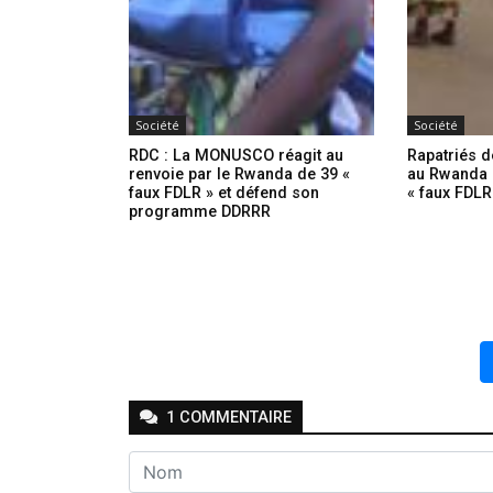
Société
Société
RDC : La MONUSCO réagit au
Rapatriés 
renvoie par le Rwanda de 39 «
au Rwanda 
faux FDLR » et défend son
« faux FDL
programme DDRRR
1
COMMENTAIRE