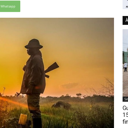
Whatsapp
À
Sé
Gu
15
fi