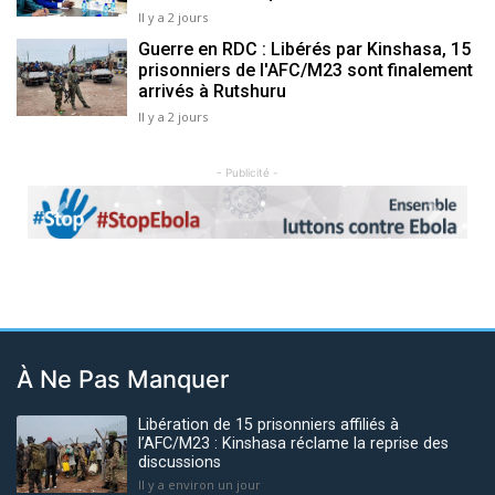
Il y a 2 jours
Guerre en RDC : Libérés par Kinshasa, 15
prisonniers de l'AFC/M23 sont finalement
arrivés à Rutshuru
Il y a 2 jours
- Publicité -
Previous
Next
À Ne Pas Manquer
Libération de 15 prisonniers affiliés à
l’AFC/M23 : Kinshasa réclame la reprise des
discussions
Il y a environ un jour