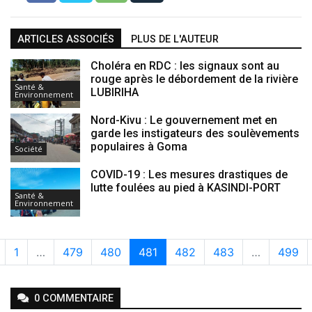
ARTICLES ASSOCIÉS
PLUS DE L'AUTEUR
Choléra en RDC : les signaux sont au
rouge après le débordement de la rivière
Santé &
LUBIRIHA
Environnement
Nord-Kivu : Le gouvernement met en
garde les instigateurs des soulèvements
populaires à Goma
Société
COVID-19 : Les mesures drastiques de
lutte foulées au pied à KASINDI-PORT
Santé &
Environnement
1
…
479
480
481
482
483
…
499
0
COMMENTAIRE