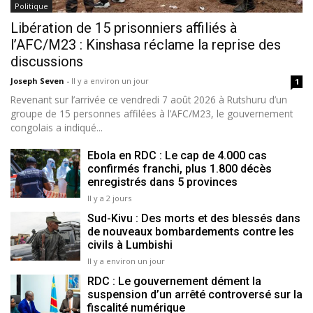
Politique
Libération de 15 prisonniers affiliés à
l’AFC/M23 : Kinshasa réclame la reprise des
discussions
Joseph Seven
-
Il y a environ un jour
1
Revenant sur l’arrivée ce vendredi 7 août 2026 à Rutshuru d’un
groupe de 15 personnes affilées à l’AFC/M23, le gouvernement
congolais a indiqué...
Ebola en RDC : Le cap de 4.000 cas
confirmés franchi, plus 1.800 décès
enregistrés dans 5 provinces
Il y a 2 jours
Sud-Kivu : Des morts et des blessés dans
de nouveaux bombardements contre les
civils à Lumbishi
Il y a environ un jour
RDC : Le gouvernement dément la
suspension d’un arrêté controversé sur la
fiscalité numérique