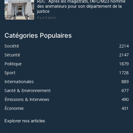
RDC : Après les magistrats, l’AFC/M23 nomme
des animateurs pour son département de la
justice
Il y a 3 jours
Catégories Populaires
Société
2214
Sécurité
2147
Politique
1879
Sport
1728
Internationales
889
Santé & Environnement
677
Émissions & Interviews
490
Économie
431
Explorer nos articles