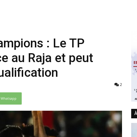
ampions : Le TP
 au Raja et peut
alification
2
Whatsapp
À