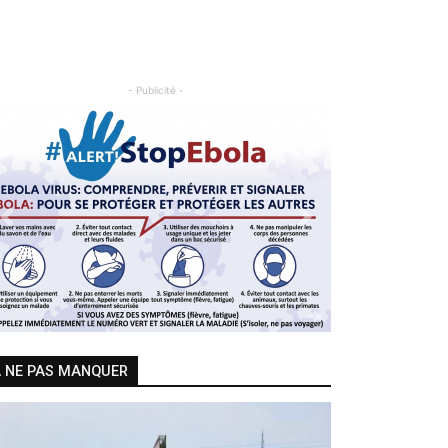
- Publicité -
Previous
Next
 NE PAS MANQUER