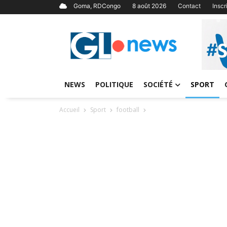
Goma, RDCongo
8 août 2026
Contact
Insc
NEWS
POLITIQUE
SOCIÉTÉ
SPORT
Accueil
Sport
football