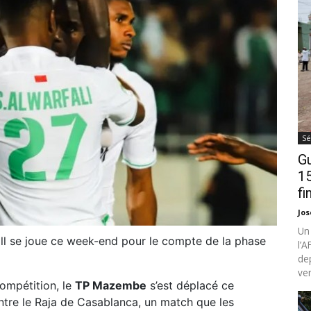
Sé
Gu
15
fi
Jo
Un
ll se joue ce week-end pour le compte de la phase
l’
de
ven
compétition, le
TP Mazembe
s’est déplacé ce
ntre le Raja de Casablanca, un match que les