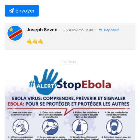
Envoyer
Joseph Seven
-
-
Il y a environ un an
Répondre
🤙🤙🤙
- Publicité -
Previous
Next