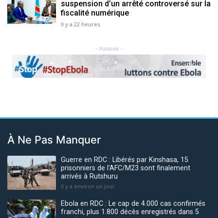
suspension d’un arrêté controversé sur la
fiscalité numérique
Il y a 22 heures
- Publicité -
Previous
Next
À Ne Pas Manquer
Guerre en RDC : Libérés par Kinshasa, 15
prisonniers de l'AFC/M23 sont finalement
arrivés à Rutshuru
Il y a environ un jour
Ebola en RDC : Le cap de 4.000 cas confirmés
franchi, plus 1.800 décès enregistrés dans 5