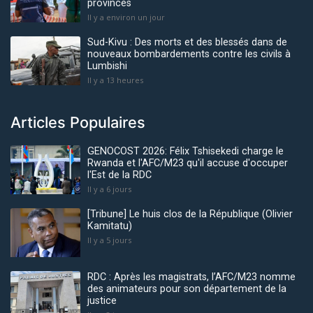
provinces
Il y a environ un jour
Sud-Kivu : Des morts et des blessés dans de
nouveaux bombardements contre les civils à
Lumbishi
Il y a 13 heures
Articles Populaires
GENOCOST 2026: Félix Tshisekedi charge le
Rwanda et l'AFC/M23 qu'il accuse d'occuper
l'Est de la RDC
Il y a 6 jours
[Tribune] Le huis clos de la République (Olivier
Kamitatu)
Il y a 5 jours
RDC : Après les magistrats, l’AFC/M23 nomme
des animateurs pour son département de la
justice