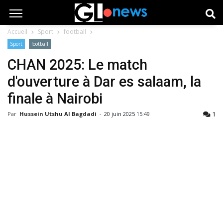
Accueil
Sport
football
Sport
football
CHAN 2025: Le match
d'ouverture à Dar es salaam, la
finale à Nairobi
1
Par
Hussein Utshu Al Bagdadi
-
20 juin 2025 15:49