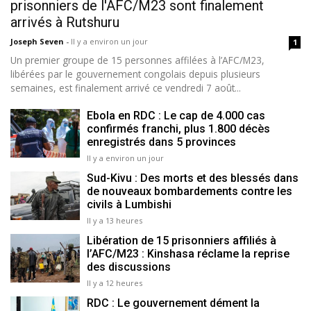
prisonniers de l'AFC/M23 sont finalement
arrivés à Rutshuru
Joseph Seven
-
Il y a environ un jour
1
Un premier groupe de 15 personnes affilées à l’AFC/M23,
libérées par le gouvernement congolais depuis plusieurs
semaines, est finalement arrivé ce vendredi 7 août...
Ebola en RDC : Le cap de 4.000 cas
confirmés franchi, plus 1.800 décès
enregistrés dans 5 provinces
Il y a environ un jour
Sud-Kivu : Des morts et des blessés dans
de nouveaux bombardements contre les
civils à Lumbishi
Il y a 13 heures
Libération de 15 prisonniers affiliés à
l’AFC/M23 : Kinshasa réclame la reprise
des discussions
Il y a 12 heures
RDC : Le gouvernement dément la