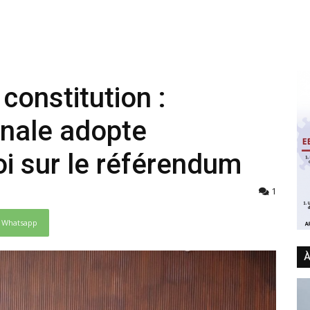
constitution :
nale adopte
loi sur le référendum
1
Whatsapp
À