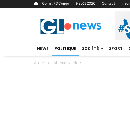
Goma, RDCongo
9 août 2026
Contact
Insc
NEWS
POLITIQUE
SOCIÉTÉ
SPORT
Accueil
Politique
rdc