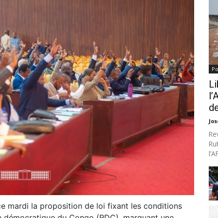
Po
Li
l’
de
Jo
Re
Ru
l’
 mardi la proposition de loi fixant les conditions
ue démocratique du Congo (RDC), marquant une