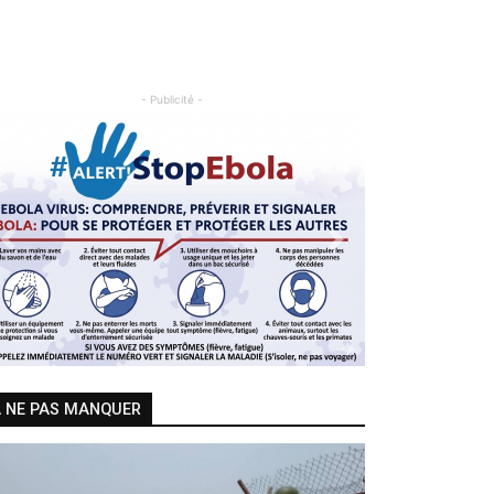
- Publicité -
Previous
Next
 NE PAS MANQUER