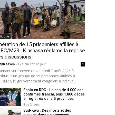
litique
bération de 15 prisonniers affiliés à
AFC/M23 : Kinshasa réclame la reprise
s discussions
seph Seven
-
Il y a environ un jour
1
venant sur l’arrivée ce vendredi 7 août 2026 à
tshuru d’un groupe de 15 personnes affilées à
AFC/M23, le gouvernement congolais a indiqué...
Ebola en RDC : Le cap de 4.000 cas
confirmés franchi, plus 1.800 décès
enregistrés dans 5 provinces
Il y a 2 jours
Sud-Kivu : Des morts et des
blessés dans de nouveaux