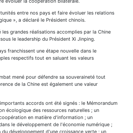
re évoluer la coopération bilatérale.
rtunités entre nos pays et faire évoluer les relations
gique », a déclaré le Président chinois.
é les grandes réalisations accomplies par la Chine
sous le leadership du Président Xi Jinping.
ays franchissent une étape nouvelle dans le
uples respectifs tout en saluant les valeurs
 combat mené pour défendre sa souveraineté tout
rence de la Chine est également une valeur
4 importants accords ont été signés : le Mémorandum
tion écologique des ressources naturelles ; un
oopération en matière d'information ; un
dans le développement de l'économie numérique ;
 du développement d'une croissance verte ; un