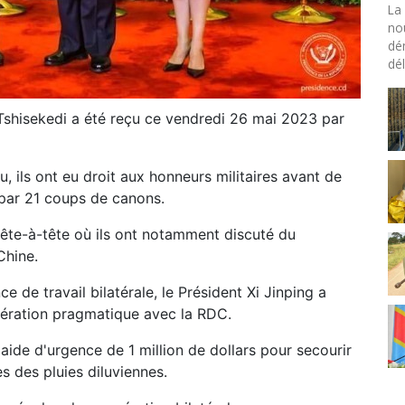
La 
no
dé
dél
x Tshisekedi a été reçu ce vendredi 26 mai 2023 par
ls ont eu droit aux honneurs militaires avant de
 par 21 coups de canons.
tête-à-tête où ils ont notamment discuté du
Chine.
e de travail bilatérale, le Président Xi Jinping a
pération pragmatique avec la RDC.
aide d'urgence de 1 million de dollars pour secourir
es des pluies diluviennes.