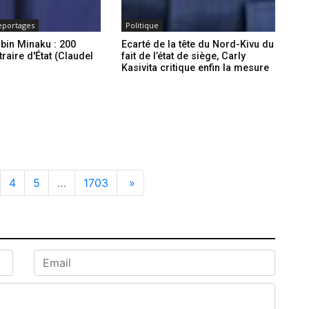
eportages
Politique
ubin Minaku : 200
Ecarté de la tête du Nord-Kivu du
traire d'État (Claudel
fait de l’état de siège, Carly
Kasivita critique enfin la mesure
4
5
…
1703
»