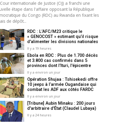
Cour internationale de Justice (CIJ) a franchi une
uvelle étape dans l'affaire opposant la République
mocratique du Congo (RDC) au Rwanda en fixant les
ais de dépôt...
RDC : L’AFC/M23 critique le
« GENOCOST » estimant qu’il risque
d'alimenter les divisions nationales
Il y a 19 heures
Ebola en RDC : Plus de 1.700 décès
et 3.800 cas confirmés dans 5
provinces dont l’Ituri, l'épicentre
Il y a environ un jour
Opération Shujaa : Tshisekedi offre
10 jeeps à l’armée Ougandaise qui
combat les ADF aux côtés FARDC
Il y a environ un jour
[Tribune] Aubin Minaku : 200 jours
d'arbitraire d'État (Claudel Lubaya)
Il y a 24 heures