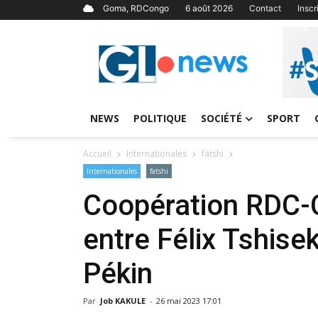
Goma, RDCongo
6 août 2026
Contact
Insc
NEWS
POLITIQUE
SOCIÉTÉ
SPORT
Accueil
Internationales
fatshi
Internationales
fatshi
Coopération RDC-C
entre Félix Tshisek
Pékin
Par
Job KAKULE
-
26 mai 2023 17:01