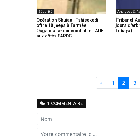
Sécurité
Analyses & R
Opération Shujaa : Tshisekedi
[Tribune] A
offre 10 jeeps à l’armée
jours d'arbi
Ougandaise qui combat les ADF
Lubaya)
aux côtés FARDC
«
1
2
3
1
COMMENTAIRE