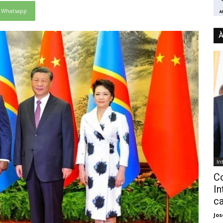
Whatsapp
À
In
C
In
ca
Jo