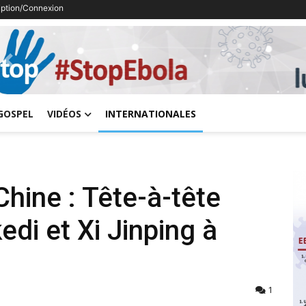
ription/Connexion
Previous
GOSPEL
VIDÉOS
INTERNATIONALES
hine : Tête-à-tête
edi et Xi Jinping à
1