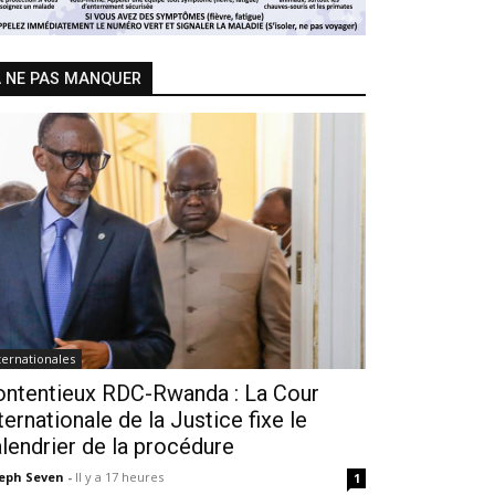
 NE PAS MANQUER
ternationales
ontentieux RDC-Rwanda : La Cour
ternationale de la Justice fixe le
lendrier de la procédure
seph Seven
-
Il y a 17 heures
1