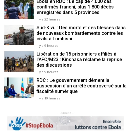
Ebola en RDC : Le cap de 4.000 cas
confirmés franchi, plus 1.800 décès
enregistrés dans 5 provinces
Il y a 22 heures
Sud-Kivu : Des morts et des blessés dans
de nouveaux bombardements contre les
civils à Lumbishi
Il y a 9 heures
Libération de 15 prisonniers affiliés à
l’AFC/M23 : Kinshasa réclame la reprise
des discussions
Il y a 9 heures
RDC : Le gouvernement dément la
suspension d’un arrêté controversé sur la
fiscalité numérique
Il y a 19 heures
- Publicité -
Previous
Next