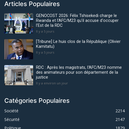
Articles Populaires
GENOCOST 2026: Félix Tshisekedi charge le
Rwanda et l'AFC/M23 qu'il accuse d'occuper
l'Est de la RDC
Il y a 5 jours
[Tribune] Le huis clos de la République (Olivier
Kamitatu)
Il y a 5 jours
RDC : Après les magistrats, l’AFC/M23 nomme
des animateurs pour son département de la
justice
Il y a environ un jour
Catégories Populaires
Société
2214
Sécurité
2147
Politique
1879