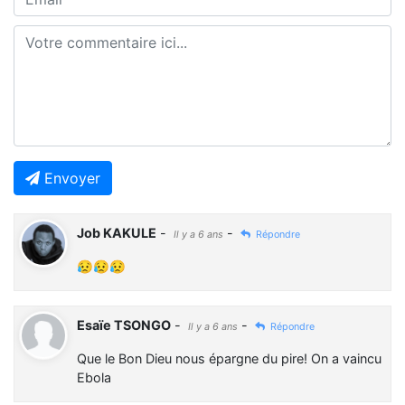
Envoyer
Job KAKULE
-
-
Il y a 6 ans
Répondre
😥😥😥
Esaïe TSONGO
-
-
Il y a 6 ans
Répondre
Que le Bon Dieu nous épargne du pire! On a vaincu
Ebola