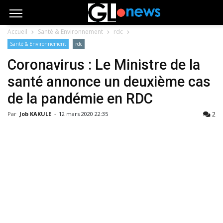
Accueil
Santé & Environnement
rdc
Santé & Environnement
rdc
Coronavirus : Le Ministre de la
santé annonce un deuxième cas
de la pandémie en RDC
2
Par
Job KAKULE
-
12 mars 2020 22:35