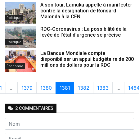
A son tour, Lamuka appelle à manifester
contre la désignation de Ronsard
Malonda à la CENI
Politique
RDC-Coronavirus : La possibilité de la
levée de l’état d’urgence se précise
Politique
La Banque Mondiale compte
disponibiliser un appui budgétaire de 200
millions de dollars pour la RDC
Économie
1
…
1379
1380
1381
1382
1383
…
146
2
COMMENTAIRE
S