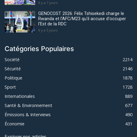
Il y a 7 jours
GENOCOST 2026: Félix Tshisekedi charge le
Rwanda et l'AFC/M23 qu'il accuse d'occuper
l'Est de la RDC
Il y a 5 jours
Catégories Populaires
Société
2214
Sécurité
2146
Politique
1878
Sport
1728
Internationales
889
Santé & Environnement
677
Émissions & Interviews
490
Économie
431
Explorer nos articles