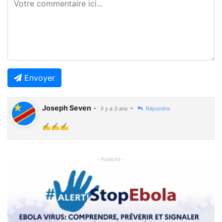
Envoyer
Joseph Seven
-
-
Il y a 3 ans
Répondre
✍️✍️✍️
- Publicité -