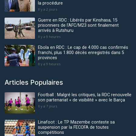
la procédure
Il y a 2 jours
Guerre en RDC : Libérés par Kinshasa, 15
prisonniers de l'AFC/M23 sont finalement
arrivés à Rutshuru
Il y a 9 heures
Ebola en RDC : Le cap de 4.000 cas confirmés
franchi, plus 1.800 décès enregistrés dans 5
provinces
Il y a 9 heures
Articles Populaires
Football : Malgré les critiques, la RDC renouvelle
son partenariat « de visibilité » avec le Barça
Il y a 7 jours
Linafoot : Le TP Mazembe conteste sa
suspension par la FECOFA de toutes
compétitions