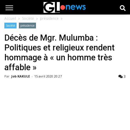
Accueil
Société
présidence
Société
présidence
Décès de Mgr. Mulumba :
Politiques et religieux rendent
hommage à « un homme très
affable »
3
Par
Job KAKULE
-
15 avril 2020 20:27