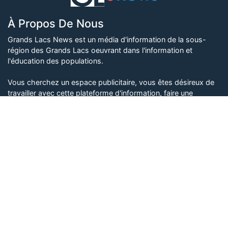
À Propos De Nous
Grands Lacs News est un média d'information de la sous-
région des Grands Lacs oeuvrant dans l'information et
l'éducation des populations.
Vous cherchez un espace publicitaire, vous êtes désireux de
travailler avec cette plateforme d'information, faire une
quelconque collaboration ou contribuer avec du contenu,
contactez-nous ici
.
Nos Adresses
32, Av. Fikiri, Q. MURARA, Karisimbi, Goma, RDCongo
+243 (0) 851 900 685, +243 (0) 975 843 988
contact1@grandslacsnews.com
Suivez-nous également sur :