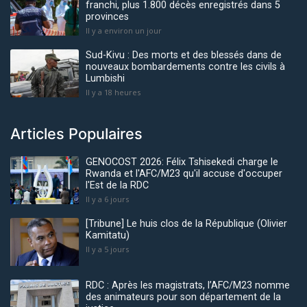
franchi, plus 1.800 décès enregistrés dans 5
provinces
Il y a environ un jour
Sud-Kivu : Des morts et des blessés dans de
nouveaux bombardements contre les civils à
Lumbishi
Il y a 18 heures
Articles Populaires
GENOCOST 2026: Félix Tshisekedi charge le
Rwanda et l'AFC/M23 qu'il accuse d'occuper
l'Est de la RDC
Il y a 6 jours
[Tribune] Le huis clos de la République (Olivier
Kamitatu)
Il y a 5 jours
RDC : Après les magistrats, l’AFC/M23 nomme
des animateurs pour son département de la