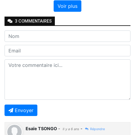
Voir plus
3
COMMENTAIRE
S
Envoyer
Esaïe TSONGO
-
-
Il y a 6 ans
Répondre