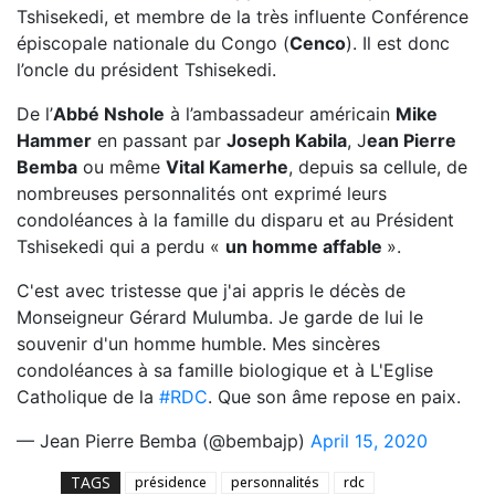
Tshisekedi, et membre de la très influente Conférence
épiscopale nationale du Congo (
Cenco
). Il est donc
l’oncle du président Tshisekedi.
De l’
Abbé Nshole
à l’ambassadeur américain
Mike
Hammer
en passant par
Joseph Kabila
, J
ean Pierre
Bemba
ou même
Vital Kamerhe
, depuis sa cellule, de
nombreuses personnalités ont exprimé leurs
condoléances à la famille du disparu et au Président
Tshisekedi qui a perdu «
un homme affable
».
C'est avec tristesse que j'ai appris le décès de
Monseigneur Gérard Mulumba. Je garde de lui le
souvenir d'un homme humble. Mes sincères
condoléances à sa famille biologique et à L'Eglise
Catholique de la
#RDC
. Que son âme repose en paix.
— Jean Pierre Bemba (@bembajp)
April 15, 2020
TAGS
présidence
personnalités
rdc