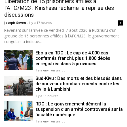
Libération de 15 prisonniers affiliés à
l’AFC/M23 : Kinshasa réclame la reprise des
discussions
Joseph Seven
-
Il y a 17 heures
1
Revenant sur l’arrivée ce vendredi 7 août 2026 à Rutshuru d’un
groupe de 15 personnes affilées à l’AFC/M23, le gouvernement
congolais a indiqué...
Ebola en RDC : Le cap de 4.000 cas
confirmés franchi, plus 1.800 décès
enregistrés dans 5 provinces
Il y a environ un jour
Sud-Kivu : Des morts et des blessés dans
de nouveaux bombardements contre les
civils à Lumbishi
Il y a 18 heures
RDC : Le gouvernement dément la
suspension d’un arrêté controversé sur la
fiscalité numérique
Il y a environ un jour