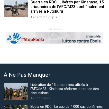
Guerre en RDC : Libérés par Kinshasa, 15
prisonniers de l'AFC/M23 sont finalement
arrivés à Rutshuru
Il y a environ un jour
- Publicité -
Previous
Next
À Ne Pas Manquer
Libération de 15 prisonniers affiliés à
l’AFC/M23 : Kinshasa réclame la reprise des
discussions
Il y a 17 heures
Ebola en RDC : Le cap de 4.000 cas confirmés