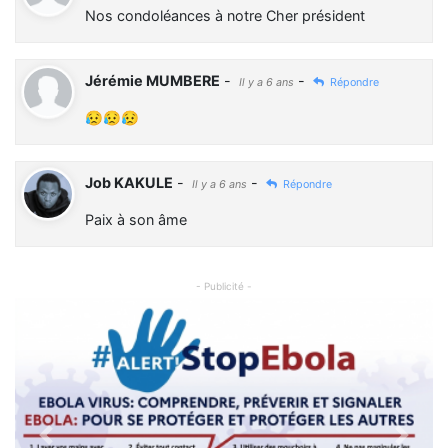
Nos condoléances à notre Cher président
Jérémie MUMBERE
-
-
Il y a 6 ans
Répondre
😥😥😥
Job KAKULE
-
-
Il y a 6 ans
Répondre
Paix à son âme
- Publicité -
Previous
Next