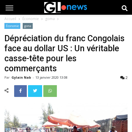
Accueil
Économie
goma
Économie
goma
Dépréciation du franc Congolais
face au dollar US : Un véritable
casse-tête pour les
commerçants
2
Par
Gylain Nab
-
13 janvier 2020 13:08