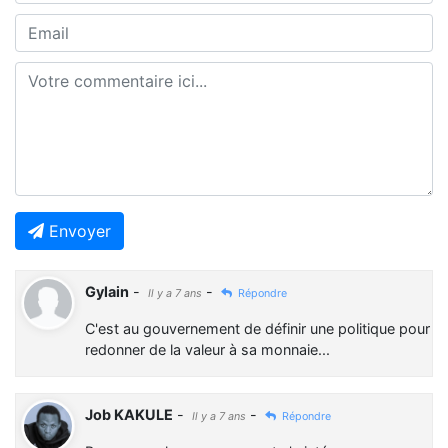
Envoyer
Gylain
-
-
Il y a 7 ans
Répondre
C'est au gouvernement de définir une politique pour
redonner de la valeur à sa monnaie...
Job KAKULE
-
-
Il y a 7 ans
Répondre