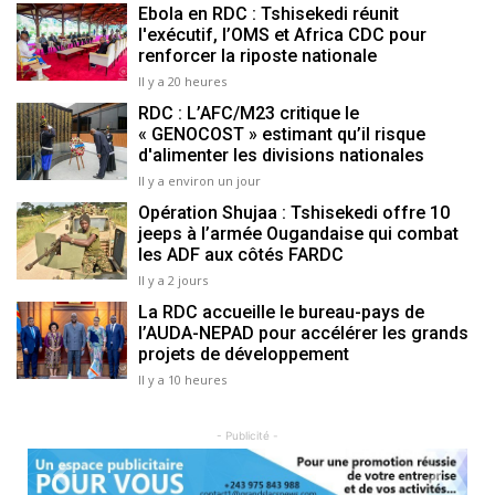
Ebola en RDC : Tshisekedi réunit
l'exécutif, l’OMS et Africa CDC pour
renforcer la riposte nationale
Il y a 20 heures
RDC : L’AFC/M23 critique le
« GENOCOST » estimant qu’il risque
d'alimenter les divisions nationales
Il y a environ un jour
Opération Shujaa : Tshisekedi offre 10
jeeps à l’armée Ougandaise qui combat
les ADF aux côtés FARDC
Il y a 2 jours
La RDC accueille le bureau-pays de
l’AUDA-NEPAD pour accélérer les grands
projets de développement
Il y a 10 heures
- Publicité -
Previous
Next