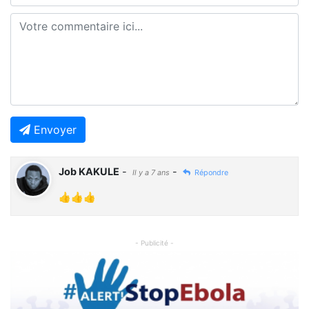
Envoyer
Job KAKULE
-
-
Il y a 7 ans
Répondre
👍👍👍
- Publicité -