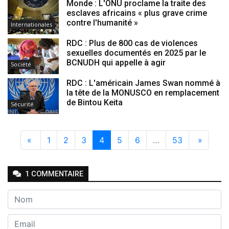
Monde : L'ONU proclame la traite des
esclaves africains « plus grave crime
contre l'humanité »
Internationales
RDC : Plus de 800 cas de violences
sexuelles documentés en 2025 par le
BCNUDH qui appelle à agir
Société
RDC : L'américain James Swan nommé à
la tête de la MONUSCO en remplacement
de Bintou Keita
Sécurité
«
1
2
3
4
5
6
…
53
»
1
COMMENTAIRE