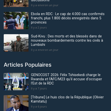
discussions
Il y a environ un jour
Ebola en RDC : Le cap de 4.000 cas confirmés
franchi, plus 1.800 décès enregistrés dans 5
provinces
Il y a 2 jours
Sud-Kivu : Des morts et des blessés dans de
nouveaux bombardements contre les civils à
Lumbishi
Il y a environ un jour
Articles Populaires
GENOCOST 2026: Félix Tshisekedi charge le
Rwanda et l'AFC/M23 qu'il accuse d'occuper
l'Est de la RDC
Il y a 7 jours
[Tribune] Le huis clos de la République (Olivier
Kamitatu)
Il y a 6 jours