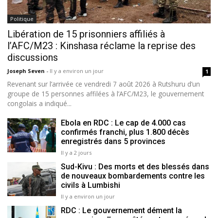
Politique
Libération de 15 prisonniers affiliés à
l’AFC/M23 : Kinshasa réclame la reprise des
discussions
Joseph Seven
-
Il y a environ un jour
1
Revenant sur l’arrivée ce vendredi 7 août 2026 à Rutshuru d’un
groupe de 15 personnes affilées à l’AFC/M23, le gouvernement
congolais a indiqué...
Ebola en RDC : Le cap de 4.000 cas
confirmés franchi, plus 1.800 décès
enregistrés dans 5 provinces
Il y a 2 jours
Sud-Kivu : Des morts et des blessés dans
de nouveaux bombardements contre les
civils à Lumbishi
Il y a environ un jour
RDC : Le gouvernement dément la