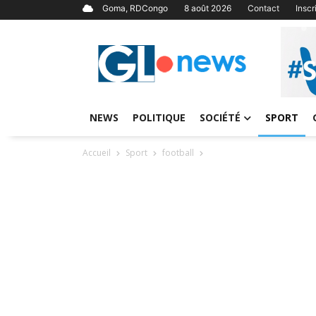
Goma, RDCongo
8 août 2026
Contact
Insc
NEWS
POLITIQUE
SOCIÉTÉ
SPORT
Accueil
Sport
football