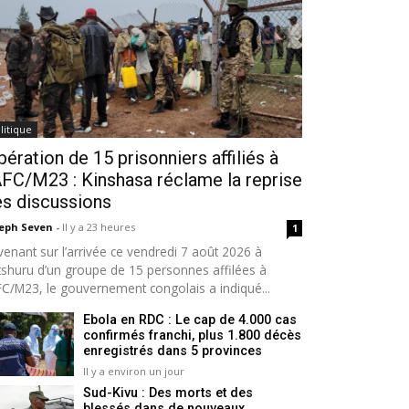
litique
bération de 15 prisonniers affiliés à
AFC/M23 : Kinshasa réclame la reprise
s discussions
seph Seven
-
Il y a 23 heures
1
venant sur l’arrivée ce vendredi 7 août 2026 à
tshuru d’un groupe de 15 personnes affilées à
AFC/M23, le gouvernement congolais a indiqué...
Ebola en RDC : Le cap de 4.000 cas
confirmés franchi, plus 1.800 décès
enregistrés dans 5 provinces
Il y a environ un jour
Sud-Kivu : Des morts et des
blessés dans de nouveaux