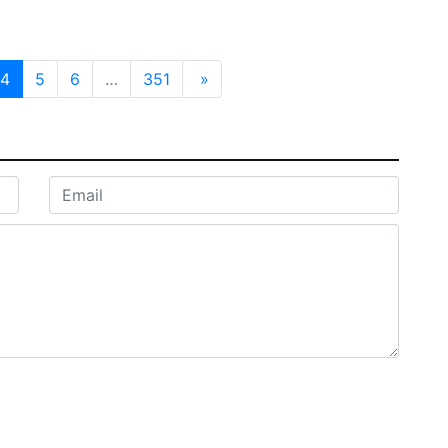
4
5
6
…
351
»