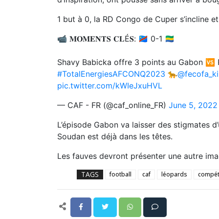
1 but à 0, la RD Congo de Cuper s’incline et
📹 𝐌𝐎𝐌𝐄𝐍𝐓𝐒 𝐂𝐋É𝐒: 🇨🇩 0-1 🇬🇦
Shavy Babicka offre 3 points au Gabon 🆚 
#TotalEnergiesAFCONQ2023
🐆
@fecofa_ki
pic.twitter.com/kWIeJxuHVL
— CAF - FR (@caf_online_FR)
June 5, 2022
L’épisode Gabon va laisser des stigmates 
Soudan est déjà dans les têtes.
Les fauves devront présenter une autre ima
TAGS
football
caf
léopards
compét