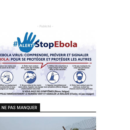
- Publicité -
Previous
Next
 NE PAS MANQUER