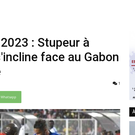
 2023 : Stupeur à
'incline face au Gabon
é
1
Whatsapp
À