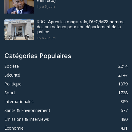
Kamitatu)
Il y a 5 jours
RDC : Après les magistrats, l’AFC/M23 nomme
des animateurs pour son département de la
justice
Il y a 2 jours
Catégories Populaires
Société
2214
Sécurité
2147
Politique
1879
Sport
1728
Internationales
889
Santé & Environnement
677
Émissions & Interviews
490
Économie
431