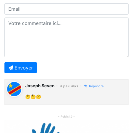
Envoyer
Joseph Seven
-
-
Il y a 6 mois
Répondre
🤔🤔🤔
- Publicité -