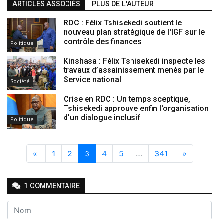
ARTICLES ASSOCIÉS
PLUS DE L'AUTEUR
RDC : Félix Tshisekedi soutient le
nouveau plan stratégique de l'IGF sur le
contrôle des finances
Politique
Kinshasa : Félix Tshisekedi inspecte les
travaux d’assainissement menés par le
Service national
Société
Crise en RDC : Un temps sceptique,
Tshisekedi approuve enfin l'organisation
d'un dialogue inclusif
Politique
«
1
2
3
4
5
…
341
»
1
COMMENTAIRE