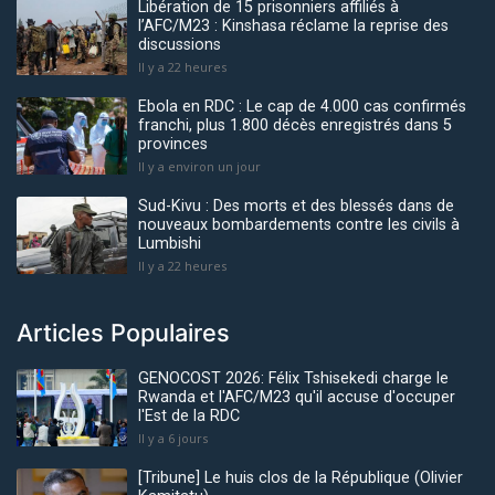
Libération de 15 prisonniers affiliés à
l’AFC/M23 : Kinshasa réclame la reprise des
discussions
Il y a 22 heures
Ebola en RDC : Le cap de 4.000 cas confirmés
franchi, plus 1.800 décès enregistrés dans 5
provinces
Il y a environ un jour
Sud-Kivu : Des morts et des blessés dans de
nouveaux bombardements contre les civils à
Lumbishi
Il y a 22 heures
Articles Populaires
GENOCOST 2026: Félix Tshisekedi charge le
Rwanda et l'AFC/M23 qu'il accuse d'occuper
l'Est de la RDC
Il y a 6 jours
[Tribune] Le huis clos de la République (Olivier