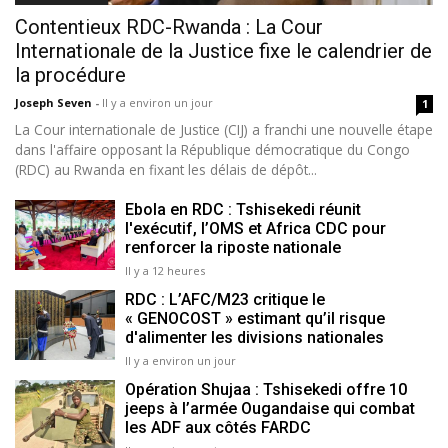
Contentieux RDC-Rwanda : La Cour
Internationale de la Justice fixe le calendrier de
la procédure
Joseph Seven
-
Il y a environ un jour
1
La Cour internationale de Justice (CIJ) a franchi une nouvelle étape
dans l'affaire opposant la République démocratique du Congo
(RDC) au Rwanda en fixant les délais de dépôt...
Ebola en RDC : Tshisekedi réunit
l'exécutif, l’OMS et Africa CDC pour
renforcer la riposte nationale
Il y a 12 heures
RDC : L’AFC/M23 critique le
« GENOCOST » estimant qu’il risque
d'alimenter les divisions nationales
Il y a environ un jour
Opération Shujaa : Tshisekedi offre 10
jeeps à l’armée Ougandaise qui combat
les ADF aux côtés FARDC