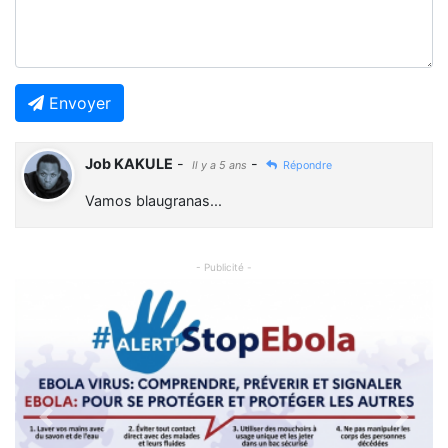
Envoyer
Job KAKULE
-
-
Il y a 5 ans
Répondre
Vamos blaugranas...
- Publicité -
Previous
Next