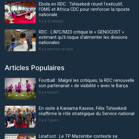
Ebola en RDC : Tshisekedi réunit l'exécutif,
l’OMS et Africa CDC pour renforcer la riposte
nationale
Il y a 12 heures
RDC : L’AFC/M23 critique le « GENOCOST »
estimant qu’il risque d'alimenter les divisions
nationales
Il y a environ un jour
Articles Populaires
Football : Malgré les critiques, la RDC renouvelle
son partenariat « de visibilité » avec le Barça
Il y a 6 jours
En visite à Kaniama Kasese, Félix Tshisekedi
réaffirme le rôle stratégique du Service national
Il y a 7 jours
Linafoot : Le TP Mazembe conteste sa